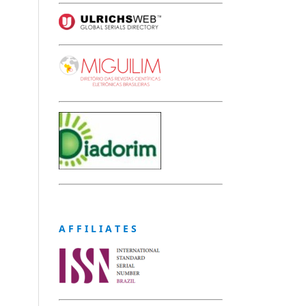
A F F I L I A T E S