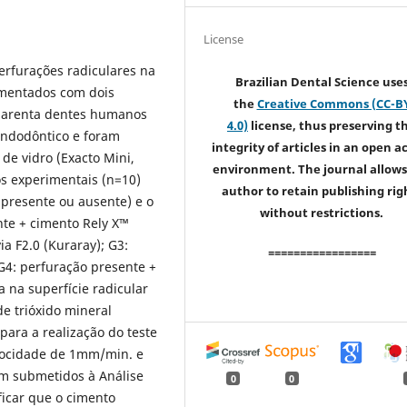
License
perfurações radiculares na
Brazilian Dental Science use
cimentados com dois
the
Creative Commons (CC-B
Quarenta dentes humanos
4.0)
license, thus preserving t
endodôntico e foram
integrity of articles in an open a
de vidro (Exacto Mini,
environment. The journal allows
s experimentais (n=10)
author to retain publishing rig
 presente ou ausente) e o
without restrictions.
nte + cimento Rely X™
a F2.0 (Kuraray); G3:
=================
G4: perfuração presente +
a na superfície radicular
 trióxido mineral
ara a realização do teste
locidade de 1mm/min. e
am submetidos à Análise
0
0
ficar que o cimento