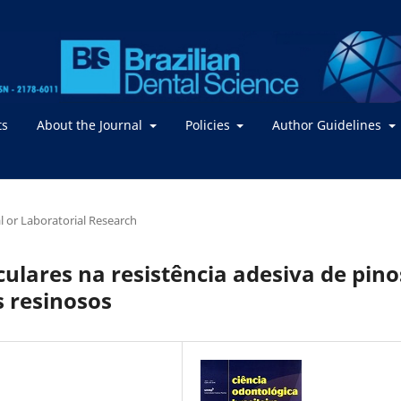
ts
About the Journal
Policies
Author Guidelines
al or Laboratorial Research
culares na resistência adesiva de pino
s resinosos