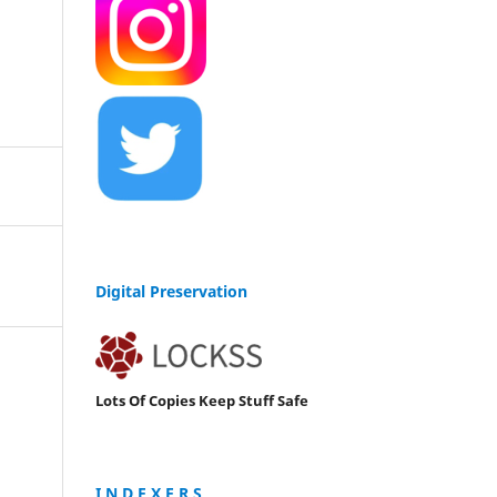
Digital Preservation
Lots Of Copies Keep Stuff Safe
I N D E X E R S