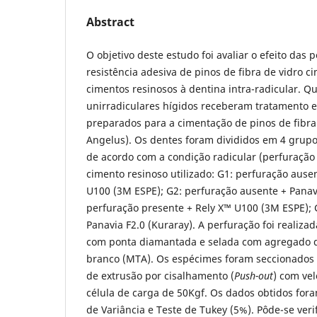
Abstract
O objetivo deste estudo foi avaliar o efeito das 
resistência adesiva de pinos de fibra de vidro 
cimentos resinosos à dentina intra-radicular. 
unirradiculares hígidos receberam tratamento 
preparados para a cimentação de pinos de fibra 
Angelus). Os dentes foram divididos em 4 grupo
de acordo com a condição radicular (perfuração
cimento resinoso utilizado: G1: perfuração ause
U100 (3M ESPE); G2: perfuração ausente + Panavi
perfuração presente + Rely X™ U100 (3M ESPE); 
Panavia F2.0 (Kuraray). A perfuração foi realizad
com ponta diamantada e selada com agregado de
branco (MTA). Os espécimes foram seccionados p
de extrusão por cisalhamento (
Push-out
) com ve
célula de carga de 50Kgf. Os dados obtidos for
de Variância e Teste de Tukey (5%). Pôde-se veri