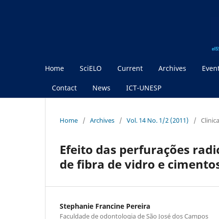
Home
SciELO
Current
Archives
Even
Contact
News
ICT-UNESP
Home
/
Archives
/
Vol. 14 No. 1/2 (2011)
/
Clinic
Efeito das perfurações radi
de fibra de vidro e cimento
Stephanie Francine Pereira
Faculdade de odontologia de São José dos Campos