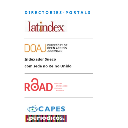
D I R E C T O R I E S - P O R T A L S
Indexador Sueco
com sede no Reino Unido