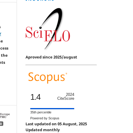
s
Y
he
ccess
 the
Aproved since 2025/august
hts
1.4
2024
CiteScore
35th percentile
Powered by Scopus
Last updated on 05 August, 2025
0
Updated monthly