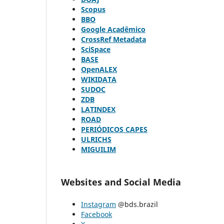
Scopus
BBO
Google Acadêmico
CrossRef Metadata
SciSpace
BASE
OpenALEX
WIKIDATA
SUDOC
ZDB
LATINDEX
ROAD
PERIÓDICOS CAPES
ULRICHS
MIGUILIM
Websites and Social Media
Instagram
@bds.brazil
Facebook