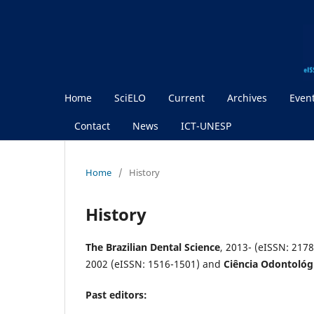
Home
SciELO
Current
Archives
Even
Contact
News
ICT-UNESP
Home
/
History
History
The Brazilian Dental Science
, 2013- (eISSN: 2178
2002 (eISSN: 1516-1501) and
Ciência Odontológi
Past editors: