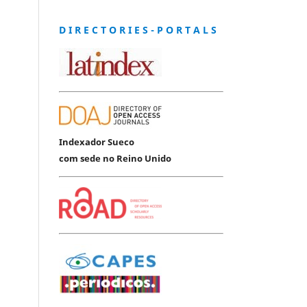
D I R E C T O R I E S - P O R T A L S
Indexador Sueco
com sede no Reino Unido