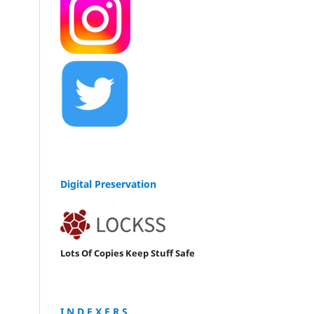
Digital Preservation
Lots Of Copies Keep Stuff Safe
I N D E X E R S