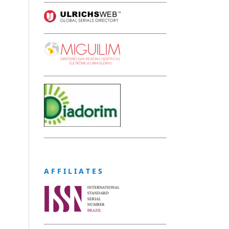
A F F I L I A T E S