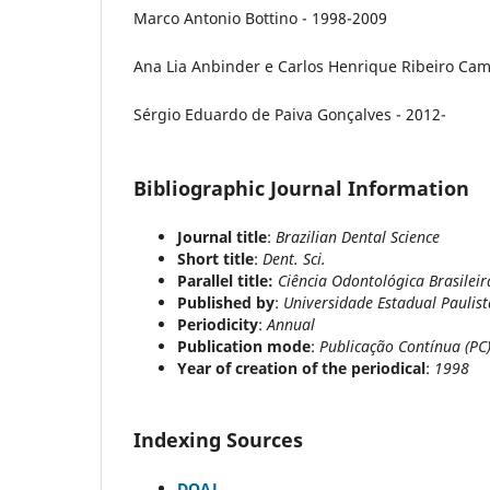
Marco Antonio Bottino - 1998-2009
Ana Lia Anbinder e Carlos Henrique Ribeiro Ca
Sérgio Eduardo de Paiva Gonçalves - 2012-
Bibliographic Journal Information
Journal title
:
Brazilian Dental Science
Short title
:
Dent. Sci.
Parallel title:
Ciência Odontológica Brasileir
Published by
:
Universidade Estadual Paulis
Periodicity
:
Annual
Publication mode
:
Publicação
Contínua (PC
Year of creation of the periodical
:
1998
Indexing Sources
DOAJ