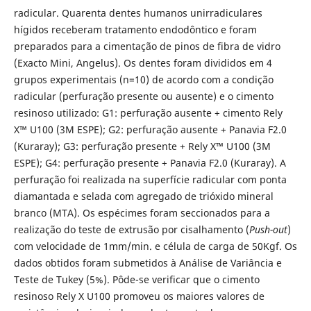
radicular. Quarenta dentes humanos unirradiculares
hígidos receberam tratamento endodôntico e foram
preparados para a cimentação de pinos de fibra de vidro
(Exacto Mini, Angelus). Os dentes foram divididos em 4
grupos experimentais (n=10) de acordo com a condição
radicular (perfuração presente ou ausente) e o cimento
resinoso utilizado: G1: perfuração ausente + cimento Rely
X™ U100 (3M ESPE); G2: perfuração ausente + Panavia F2.0
(Kuraray); G3: perfuração presente + Rely X™ U100 (3M
ESPE); G4: perfuração presente + Panavia F2.0 (Kuraray). A
perfuração foi realizada na superfície radicular com ponta
diamantada e selada com agregado de trióxido mineral
branco (MTA). Os espécimes foram seccionados para a
realização do teste de extrusão por cisalhamento (
Push-out
)
com velocidade de 1mm/min. e célula de carga de 50Kgf. Os
dados obtidos foram submetidos à Análise de Variância e
Teste de Tukey (5%). Pôde-se verificar que o cimento
resinoso Rely X U100 promoveu os maiores valores de