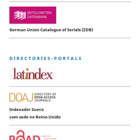
German Union Catalogue of Serials (ZDB)
D I R E C T O R I E S - P O R T A L S
Indexador Sueco
com sede no Reino Unido