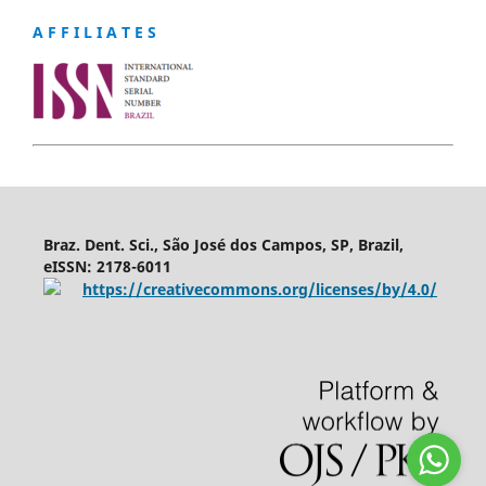
A F F I L I A T E S
Braz. Dent. Sci., São José dos Campos, SP, Brazil,
eISSN: 2178-6011
https://creativecommons.org/licenses/by/4.0/