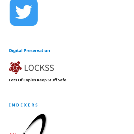
Digital Preservation
Lots Of Copies Keep Stuff Safe
I N D E X E R S