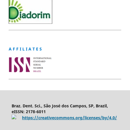
A F F I L I A T E S
Braz. Dent. Sci., São José dos Campos, SP, Brazil,
eISSN: 2178-6011
https://creativecommons.org/licenses/by/4.0/