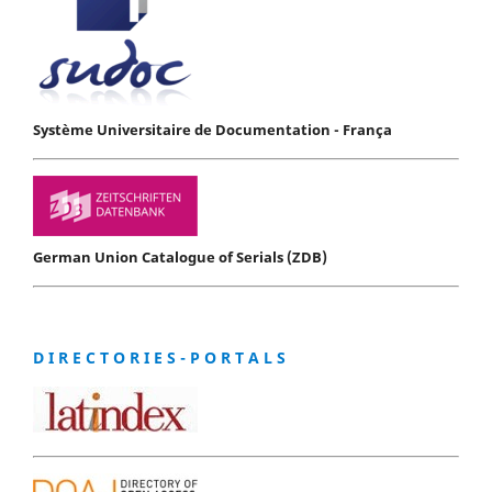
Système Universitaire de Documentation - França
German Union Catalogue of Serials (ZDB)
D I R E C T O R I E S - P O R T A L S