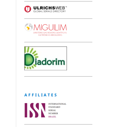
A F F I L I A T E S