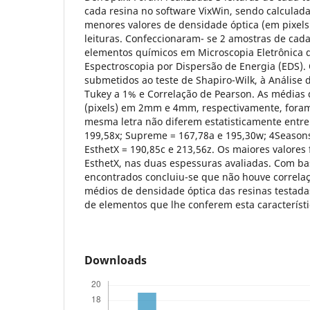
cada resina no software VixWin, sendo calculad
menores valores de densidade óptica (em pixels)
leituras. Confeccionaram- se 2 amostras de cada
elementos químicos em Microscopia Eletrônica 
Espectroscopia por Dispersão de Energia (EDS).
submetidos ao teste de Shapiro-Wilk, à Análise d
Tukey a 1% e Correlação de Pearson. As médias 
(pixels) em 2mm e 4mm, respectivamente, foram
mesma letra não diferem estatisticamente entre 
199,58x; Supreme = 167,78a e 195,30w; 4Seasons
EsthetX = 190,85c e 213,56z. Os maiores valores
EsthetX, nas duas espessuras avaliadas. Com ba
encontrados concluiu-se que não houve correlaç
médios de densidade óptica das resinas testada
de elementos que lhe conferem esta característi
Downloads