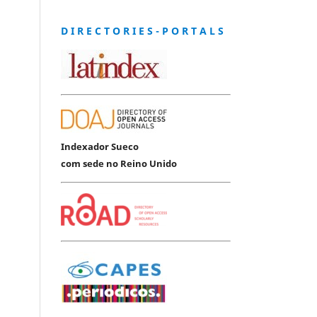
D I R E C T O R I E S - P O R T A L S
Indexador Sueco
com sede no Reino Unido