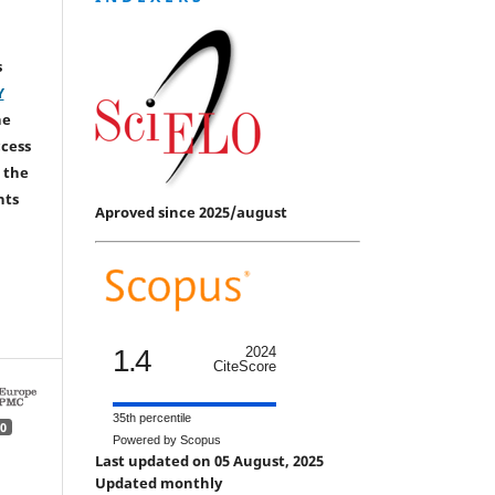
s
Y
he
ccess
 the
hts
Aproved since 2025/august
1.4
2024
CiteScore
35th percentile
0
Powered by Scopus
Last updated on 05 August, 2025
Updated monthly