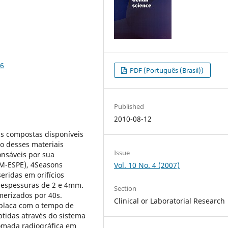
96
PDF (Português (Brasil))
Published
2010-08-12
as compostas disponíveis
 desses materiais
Issue
nsáveis por sua
3M-ESPE), 4Seasons
Vol. 10 No. 4 (2007)
seridas em orifícios
m espessuras de 2 e 4mm.
Section
merizados por 40s.
Clinical or Laboratorial Research
 placa com o tempo de
btidas através do sistema
tomada radiográfica em