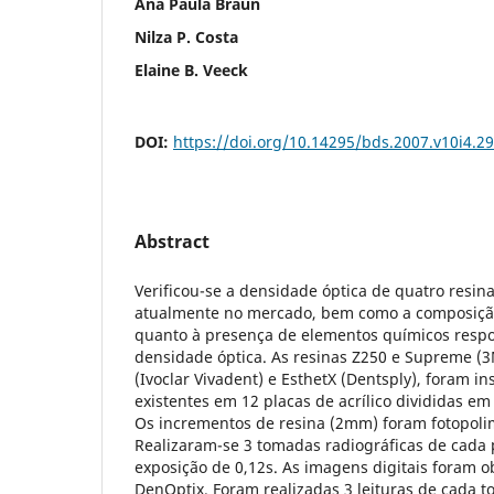
Ana Paula Braun
Nilza P. Costa
Elaine B. Veeck
DOI:
https://doi.org/10.14295/bds.2007.v10i4.2
Abstract
Verificou-se a densidade óptica de quatro resin
atualmente no mercado, bem como a composição
quanto à presença de elementos químicos respo
densidade óptica. As resinas Z250 e Supreme (
(Ivoclar Vivadent) e EsthetX (Dentsply), foram in
existentes em 12 placas de acrílico divididas e
Os incrementos de resina (2mm) foram fotopoli
Realizaram-se 3 tomadas radiográficas de cada
exposição de 0,12s. As imagens digitais foram o
DenOptix. Foram realizadas 3 leituras de cada 