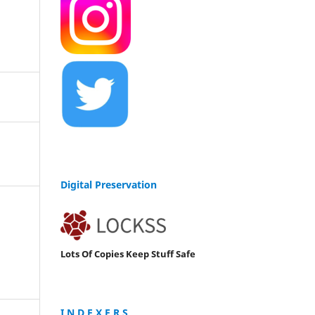
Digital Preservation
Lots Of Copies Keep Stuff Safe
I N D E X E R S