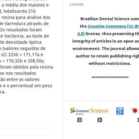
License
a a média dos maiores e
, totalizando 216
 resina para análise dos
Brazilian Dental Science use
de Varredura através de
the
Creative Commons (CC-B
 Os resultados foram
4.0)
license, thus preserving t
e Variância, ao teste de
integrity of articles in an open a
de densidade óptica
 (valores seguidos de
environment. The journal allows
si): Z250 = 171,17a e
author to retain publishing rig
 = 176,32b e 208,50y;
without restrictions.
 foram obtidos pela resina
se nos resultados
=================
ão entre os valores
s e o percentual em peso
ca.
0
0