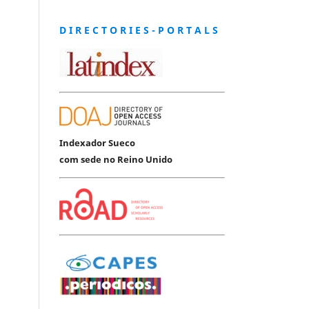
D I R E C T O R I E S - P O R T A L S
Indexador Sueco
com sede no Reino Unido