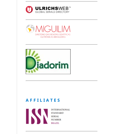
A F F I L I A T E S