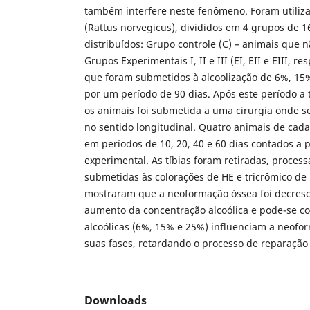
também interfere neste fenômeno. Foram utiliz
(Rattus norvegicus), divididos em 4 grupos de 1
distribuídos: Grupo controle (C) – animais que 
Grupos Experimentais I, II e III (EI, EII e EIII, r
que foram submetidos à alcoolização de 6%, 15
por um período de 90 dias. Após este período a 
os animais foi submetida a uma cirurgia onde s
no sentido longitudinal. Quatro animais de cada
em períodos de 10, 20, 40 e 60 dias contados a p
experimental. As tíbias foram retiradas, proces
submetidas às colorações de HE e tricrômico de
mostraram que a neoformação óssea foi decres
aumento da concentração alcoólica e pode-se co
alcoólicas (6%, 15% e 25%) influenciam a neofo
suas fases, retardando o processo de reparação
Downloads