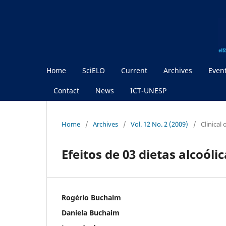
Home
SciELO
Current
Archives
Even
Contact
News
ICT-UNESP
Home
/
Archives
/
Vol. 12 No. 2 (2009)
/
Clinical
Efeitos de 03 dietas alcoól
Rogério Buchaim
Daniela Buchaim