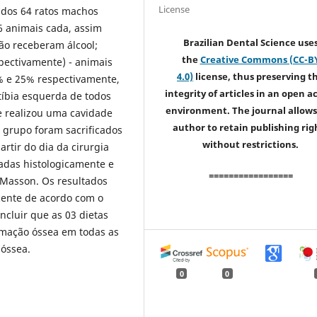
License
ados 64 ratos machos
6 animais cada, assim
Brazilian Dental Science use
não receberam álcool;
the
Creative Commons (CC-B
espectivamente) - animais
4.0)
license, thus preserving t
% e 25% respectivamente,
integrity of articles in an open a
tíbia esquerda de todos
environment. The journal allows
e realizou uma cavidade
author to retain publishing rig
 grupo foram sacrificados
without restrictions.
artir do dia da cirurgia
sadas histologicamente e
=================
 Masson. Os resultados
cente de acordo com o
ncluir que as 03 dietas
rmação óssea em todas as
 óssea.
0
0