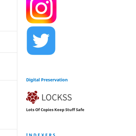
Digital Preservation
Lots Of Copies Keep Stuff Safe
I N D E X E R S