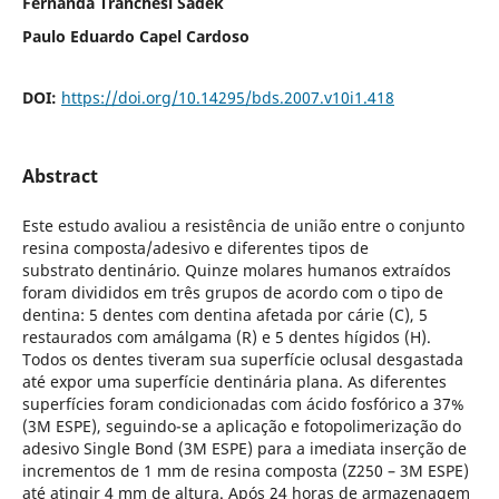
Fernanda Tranchesi Sadek
Paulo Eduardo Capel Cardoso
DOI:
https://doi.org/10.14295/bds.2007.v10i1.418
Abstract
Este estudo avaliou a resistência de união entre o conjunto
resina composta/adesivo e diferentes tipos de
substrato dentinário. Quinze molares humanos extraídos
foram divididos em três grupos de acordo com o tipo de
dentina: 5 dentes com dentina afetada por cárie (C), 5
restaurados com amálgama (R) e 5 dentes hígidos (H).
Todos os dentes tiveram sua superfície oclusal desgastada
até expor uma superfície dentinária plana. As diferentes
superfícies foram condicionadas com ácido fosfórico a 37%
(3M ESPE), seguindo-se a aplicação e fotopolimerização do
adesivo Single Bond (3M ESPE) para a imediata inserção de
incrementos de 1 mm de resina composta (Z250 – 3M ESPE)
até atingir 4 mm de altura. Após 24 horas de armazenagem