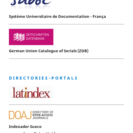
Système Universitaire de Documentation - França
German Union Catalogue of Serials (ZDB)
D I R E C T O R I E S - P O R T A L S
Indexador Sueco