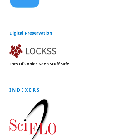
Digital Preservation
Lots Of Copies Keep Stuff Safe
I N D E X E R S