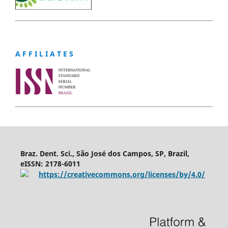
A F F I L I A T E S
Braz. Dent. Sci., São José dos Campos, SP, Brazil,
eISSN: 2178-6011
https://creativecommons.org/licenses/by/4.0/