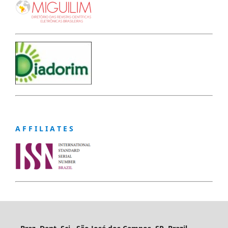
A F F I L I A T E S