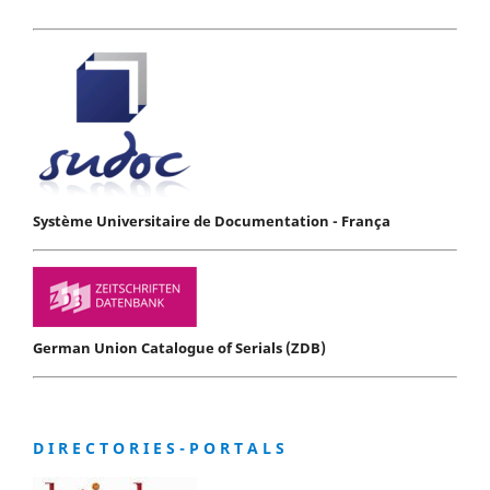
Système Universitaire de Documentation - França
German Union Catalogue of Serials (ZDB)
D I R E C T O R I E S - P O R T A L S