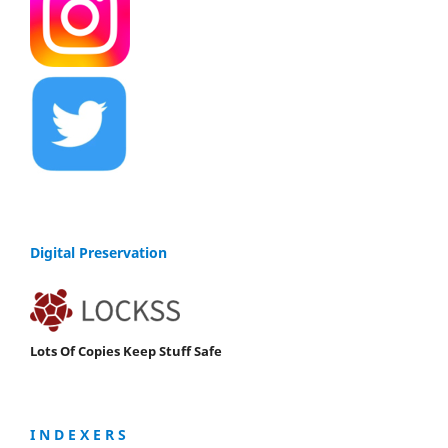
Digital Preservation
Lots Of Copies Keep Stuff Safe
I N D E X E R S