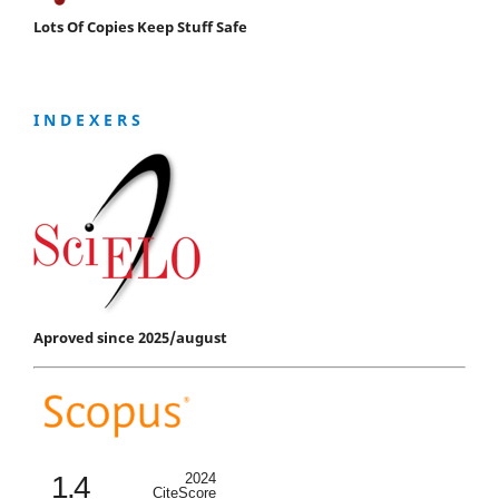
Lots Of Copies Keep Stuff Safe
I N D E X E R S
Aproved since 2025/august
1.4
2024
CiteScore