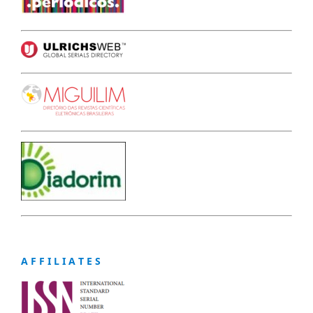
A F F I L I A T E S