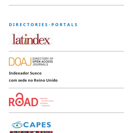
D I R E C T O R I E S - P O R T A L S
Indexador Sueco
com sede no Reino Unido