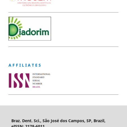
A F F I L I A T E S
Braz. Dent. Sci., São José dos Campos, SP, Brazil,
eISSN: 2178-6011