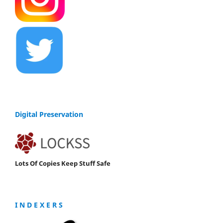
Digital Preservation
Lots Of Copies Keep Stuff Safe
I N D E X E R S