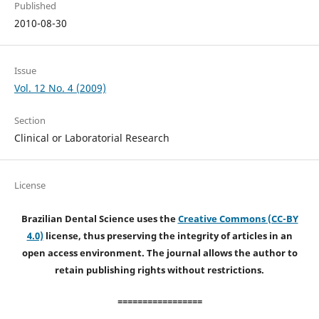
Published
2010-08-30
Issue
Vol. 12 No. 4 (2009)
Section
Clinical or Laboratorial Research
License
Brazilian Dental Science uses the
Creative Commons (CC-BY
4.0)
license, thus preserving the integrity of articles in an
open access environment. The journal allows the author to
retain publishing rights without restrictions.
=================