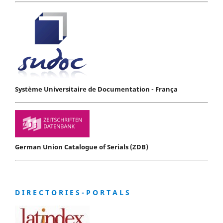
Système Universitaire de Documentation - França
German Union Catalogue of Serials (ZDB)
D I R E C T O R I E S - P O R T A L S