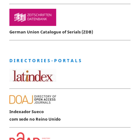
German Union Catalogue of Serials (ZDB)
D I R E C T O R I E S - P O R T A L S
Indexador Sueco
com sede no Reino Unido