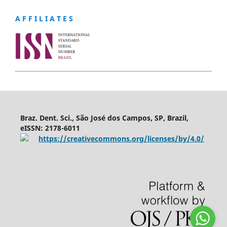
A F F I L I A T E S
Braz. Dent. Sci., São José dos Campos, SP, Brazil,
eISSN: 2178-6011
https://creativecommons.org/licenses/by/4.0/