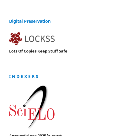
Digital Preservation
Lots Of Copies Keep Stuff Safe
I N D E X E R S
Aproved since 2025/august