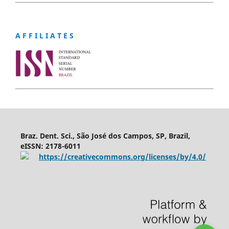
A F F I L I A T E S
Braz. Dent. Sci., São José dos Campos, SP, Brazil,
eISSN: 2178-6011
https://creativecommons.org/licenses/by/4.0/