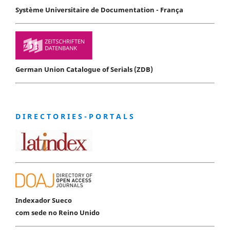
Système Universitaire de Documentation - França
German Union Catalogue of Serials (ZDB)
D I R E C T O R I E S - P O R T A L S
Indexador Sueco
com sede no Reino Unido