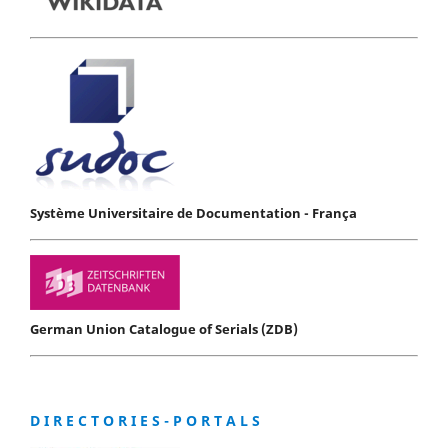
Système Universitaire de Documentation - França
German Union Catalogue of Serials (ZDB)
D I R E C T O R I E S - P O R T A L S