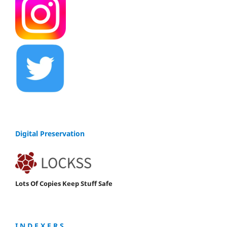
Digital Preservation
Lots Of Copies Keep Stuff Safe
I N D E X E R S