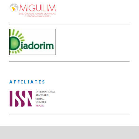
A F F I L I A T E S