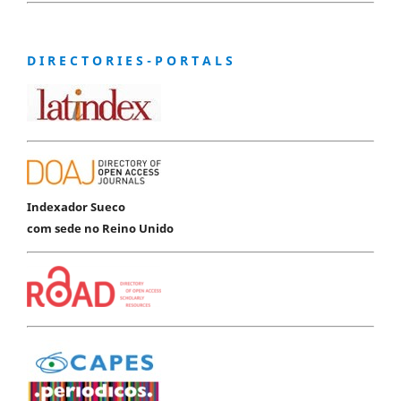
D I R E C T O R I E S - P O R T A L S
Indexador Sueco
com sede no Reino Unido