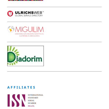
A F F I L I A T E S