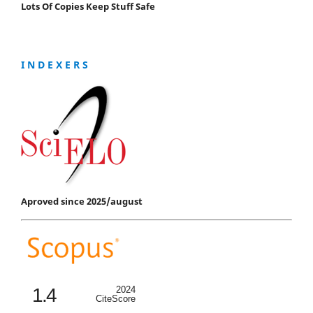
Lots Of Copies Keep Stuff Safe
I N D E X E R S
Aproved since 2025/august
1.4
2024
CiteScore