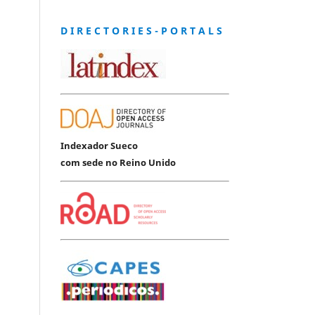
D I R E C T O R I E S - P O R T A L S
Indexador Sueco
com sede no Reino Unido