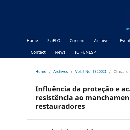
Home
SciELO
Current
Archives
Even
Contact
News
ICT-UNESP
Home
/
Archives
/
Vol. 5 No. 1 (2002)
/
Clinical 
Influência da proteção e a
resistência ao manchamen
restauradores