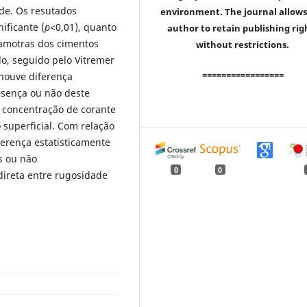
de. Os resutados
environment. The journal allows
ificante (
p
<0,01), quanto
author to retain publishing rig
 amotras dos cimentos
without restrictions.
o, seguido pelo Vitremer
=================
 houve diferença
esença ou não deste
 concentração de corante
superficial. Com relação
ferença estatisticamente
s ou não
0
0
direta entre rugosidade