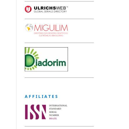
A F F I L I A T E S