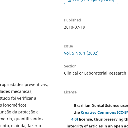
Published
2010-07-19
Issue
Vol. 5 No. 1 (2002)
Section
Clinical or Laboratorial Research
ropriedades preventivas,
dades mecânicas,
License
tudo foi verificar a
s ionoméricos
Brazilian Dental Science use
função da proteção e
the
Creative Commons (CC-B
metria, quantificando a
4.0)
license, thus preserving t
nto, e ainda, fazer o
integrity of articles in an open a