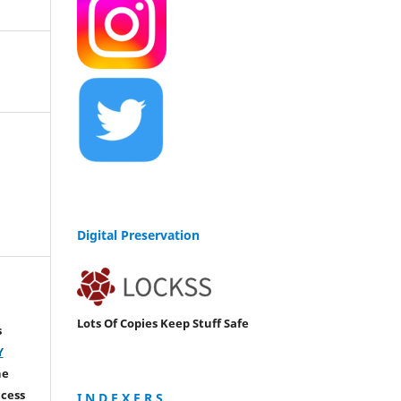
Digital Preservation
Lots Of Copies Keep Stuff Safe
s
Y
he
ccess
I N D E X E R S