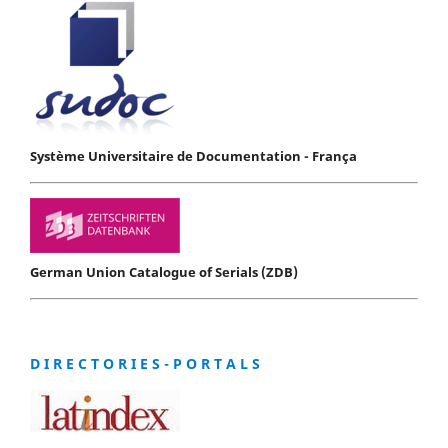
Système Universitaire de Documentation - França
German Union Catalogue of Serials (ZDB)
D I R E C T O R I E S - P O R T A L S