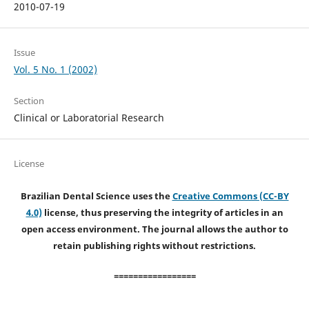
2010-07-19
Issue
Vol. 5 No. 1 (2002)
Section
Clinical or Laboratorial Research
License
Brazilian Dental Science uses the
Creative Commons (CC-BY
4.0)
license, thus preserving the integrity of articles in an
open access environment. The journal allows the author to
retain publishing rights without restrictions.
=================