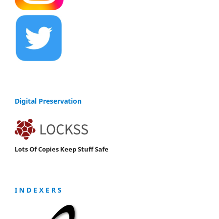
Digital Preservation
Lots Of Copies Keep Stuff Safe
I N D E X E R S