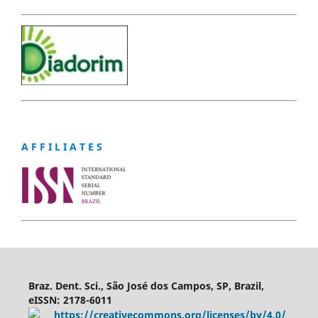
A F F I L I A T E S
Braz. Dent. Sci., São José dos Campos, SP, Brazil,
eISSN: 2178-6011
https://creativecommons.org/licenses/by/4.0/