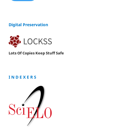
Digital Preservation
Lots Of Copies Keep Stuff Safe
I N D E X E R S