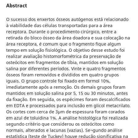
Abstract
O sucesso dos enxertos ósseos autógenos está relacionado
à viabilidade das células transportadas para a área
receptora. Durante o procedimento cirúrgico, entre a
retirada do bloco ósseo da área doadora e sua colocação na
área receptora, é comum que o fragmento fique algum
tempo em solução fisiológica. O objetivo desse estudo foi
realizar avaliação histomorfométrica da preservação de
osteócitos em fragmentos de tíbia, mantidos em solução
salina por diferentes períodos. Vinte e quatro fragmentos
ósseos foram removidos e divididos em quatro grupos
iguais. O grupo controle foi fixado em formol 10%,
imediatamente após a remoção. Os demais grupos foram
mantidos em solução salina por 5, 15 ou 30 minutos, antes
da fixação. Em seguida, os espécimes foram descalcificados
em EDTA e processados para inclusão em glicol metacrilato.
Os cortes com cerca de 3μm de espessura foram corados
em azul de toluidina 1%. A análise histológica foi realizada
segundo critério que considerou os osteócitos como
normais, alterados e lacunas (vazias). Se¬gundo análise
estatística (teste de Tuckey) houve redução significativa na