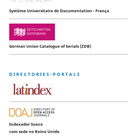
Système Universitaire de Documentation - França
German Union Catalogue of Serials (ZDB)
D I R E C T O R I E S - P O R T A L S
Indexador Sueco
com sede no Reino Unido