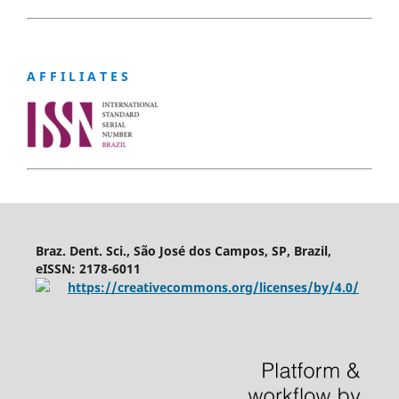
A F F I L I A T E S
Braz. Dent. Sci., São José dos Campos, SP, Brazil,
eISSN: 2178-6011
https://creativecommons.org/licenses/by/4.0/