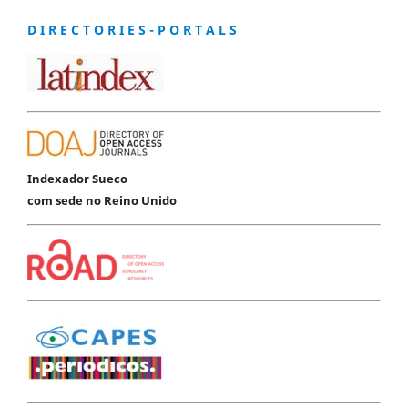
D I R E C T O R I E S - P O R T A L S
Indexador Sueco
com sede no Reino Unido