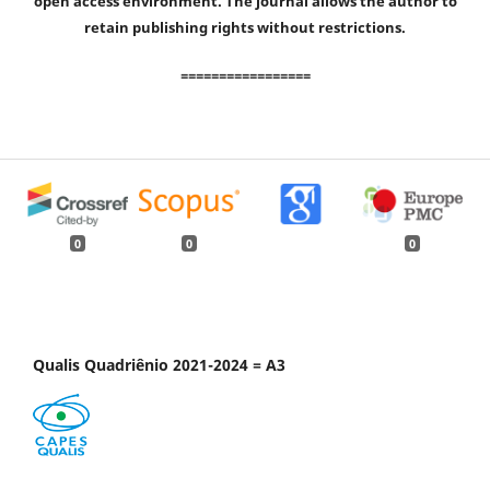
open access environment. The journal allows the author to
retain publishing rights without restrictions.
=================
0
0
0
Qualis Quadriênio 2021-2024 = A3