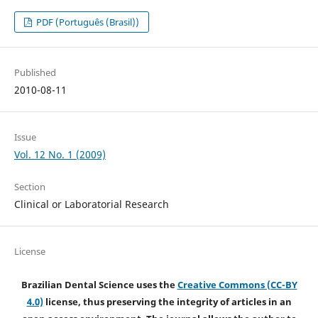
PDF (Português (Brasil))
Published
2010-08-11
Issue
Vol. 12 No. 1 (2009)
Section
Clinical or Laboratorial Research
License
Brazilian Dental Science uses the
Creative Commons (CC-BY
4.0)
license, thus preserving the integrity of articles in an