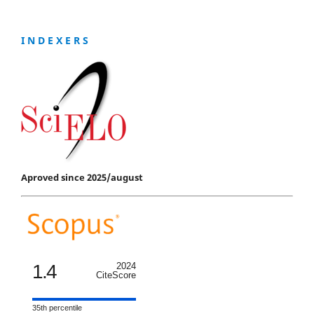
I N D E X E R S
Aproved since 2025/august
1.4
2024
CiteScore
35th percentile