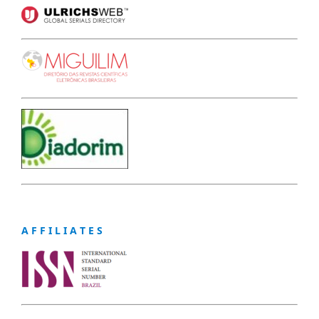
A F F I L I A T E S