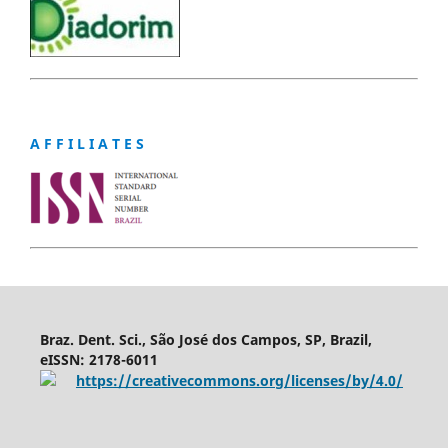
A F F I L I A T E S
Braz. Dent. Sci., São José dos Campos, SP, Brazil,
eISSN: 2178-6011
https://creativecommons.org/licenses/by/4.0/