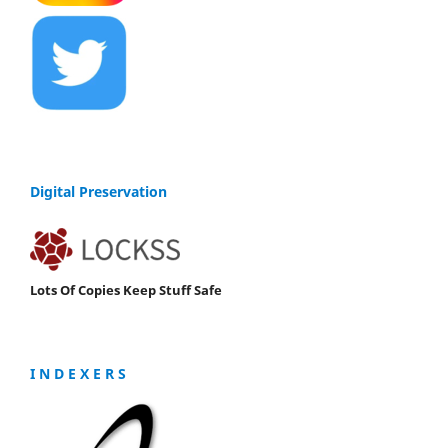
Digital Preservation
Lots Of Copies Keep Stuff Safe
I N D E X E R S