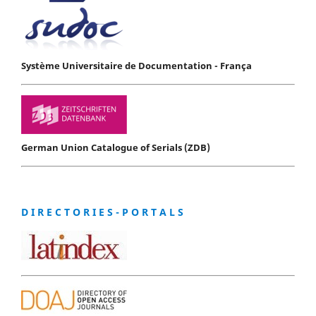
Système Universitaire de Documentation - França
German Union Catalogue of Serials (ZDB)
D I R E C T O R I E S - P O R T A L S