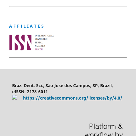
A F F I L I A T E S
Braz. Dent. Sci., São José dos Campos, SP, Brazil,
eISSN: 2178-6011
https://creativecommons.org/licenses/by/4.0/