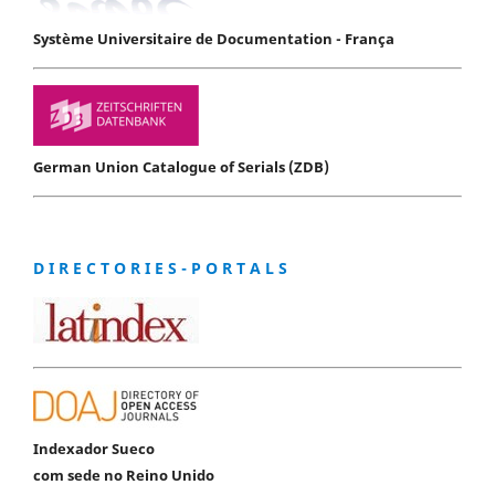
Système Universitaire de Documentation - França
German Union Catalogue of Serials (ZDB)
D I R E C T O R I E S - P O R T A L S
Indexador Sueco
com sede no Reino Unido