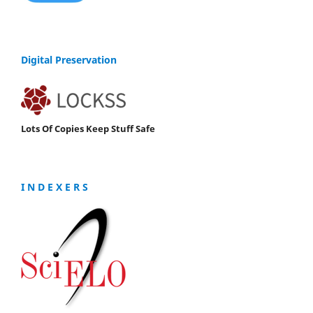
Digital Preservation
Lots Of Copies Keep Stuff Safe
I N D E X E R S