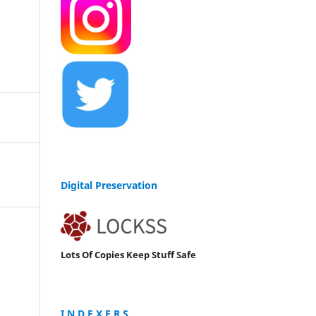
Digital Preservation
Lots Of Copies Keep Stuff Safe
I N D E X E R S