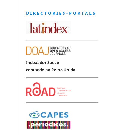
D I R E C T O R I E S - P O R T A L S
Indexador Sueco
com sede no Reino Unido