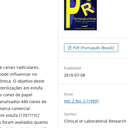
PDF (Português (Brasil))
 canais radiculares,
Published
pode influenciar no
2010-07-08
ntica. O objetivo deste
sterilizações em estufa
Issue
s cones de papel
Vol. 2 No. 2 (1999)
nalisados 440 cones de
marca comercial
Section
 em estufa (170????C/
Clinical or Laboratorial Research
es foram avaliados quanto