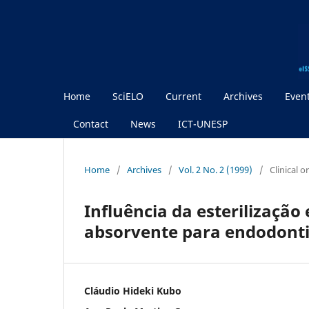
Home
SciELO
Current
Archives
Even
Contact
News
ICT-UNESP
Home
/
Archives
/
Vol. 2 No. 2 (1999)
/
Clinical 
Influência da esterilização
absorvente para endodont
Cláudio Hideki Kubo