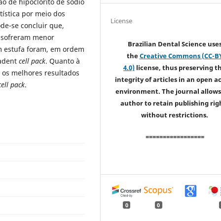
o de hipoclorito de sódio
tística por meio dos
License
ôde-se concluir que,
e sofreram menor
Brazilian Dental Science use
 em estufa foram, em ordem
the
Creative Commons (CC-B
iadent
cell pack
. Quanto à
4.0)
license, thus preserving t
 os melhores resultados
integrity of articles in an open a
cell pack
.
environment. The journal allows
author to retain publishing rig
without restrictions.
=================
0
0