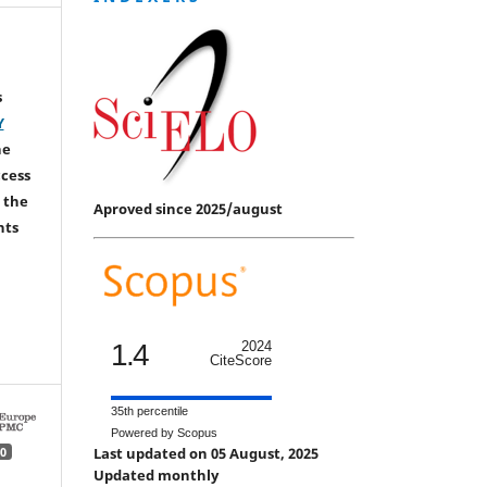
s
Y
he
ccess
 the
Aproved since 2025/august
hts
1.4
2024
CiteScore
35th percentile
Powered by Scopus
Last updated on 05 August, 2025
0
Updated monthly