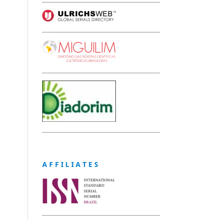
A F F I L I A T E S