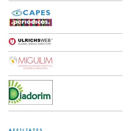
A F F I L I A T E S