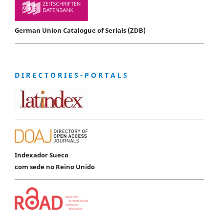
German Union Catalogue of Serials (ZDB)
D I R E C T O R I E S - P O R T A L S
Indexador Sueco
com sede no Reino Unido