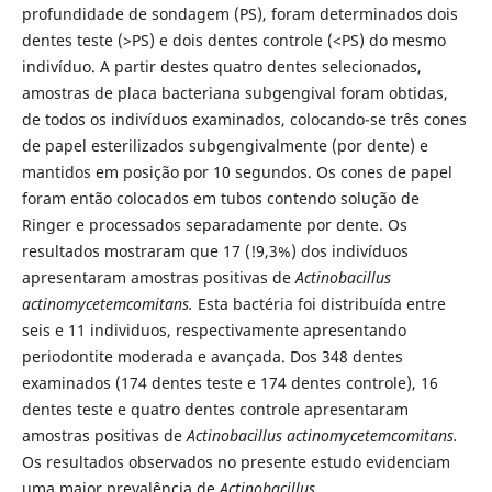
profundidade de sondagem (PS), foram determinados dois
dentes teste (>PS) e dois dentes controle (<PS) do mesmo
indivíduo. A partir destes quatro dentes selecionados,
amostras de placa bacteriana subgengival foram obtidas,
de todos os indivíduos examinados, colocando-se três cones
de papel esterilizados subgengivalmente (por dente) e
mantidos em posição por 10 segundos. Os cones de papel
foram então colocados em tubos contendo solução de
Ringer e processados separadamente por dente. Os
resultados mostraram que 17 (!9,3%) dos indivíduos
apresentaram amostras positivas de
Actinobacillus
actinomycetemcomitans.
Esta bactéria foi distribuída entre
seis e 11 individuos, respectivamente apresentando
periodontite moderada e avançada. Dos 348 dentes
examinados (174 dentes teste e 174 dentes controle), 16
dentes teste e quatro dentes controle apresentaram
amostras positivas de
Actinobacillus actinomycetemcomitans.
Os resultados observados no presente estudo evidenciam
uma maior prevalência de
Actinobacillus