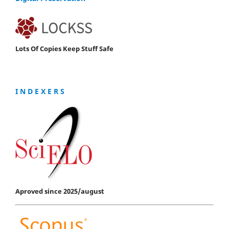
Lots Of Copies Keep Stuff Safe
I N D E X E R S
Aproved since 2025/august