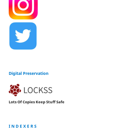
Digital Preservation
Lots Of Copies Keep Stuff Safe
I N D E X E R S