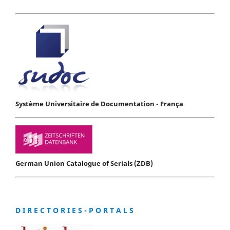
Système Universitaire de Documentation - França
German Union Catalogue of Serials (ZDB)
D I R E C T O R I E S - P O R T A L S