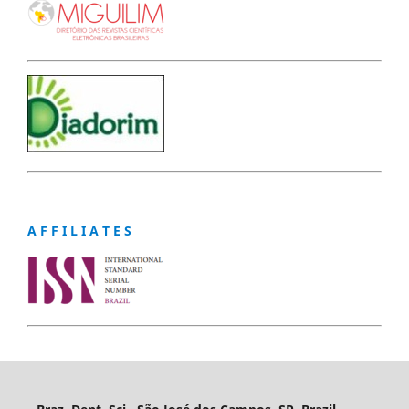
A F F I L I A T E S