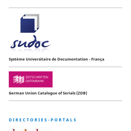
Système Universitaire de Documentation - França
German Union Catalogue of Serials (ZDB)
D I R E C T O R I E S - P O R T A L S