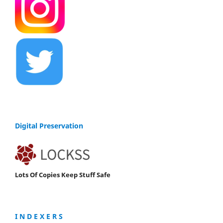
Digital Preservation
Lots Of Copies Keep Stuff Safe
I N D E X E R S