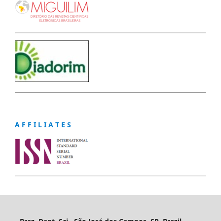
A F F I L I A T E S