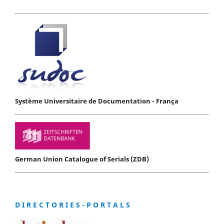
Système Universitaire de Documentation - França
German Union Catalogue of Serials (ZDB)
D I R E C T O R I E S - P O R T A L S