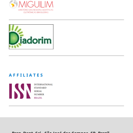
A F F I L I A T E S