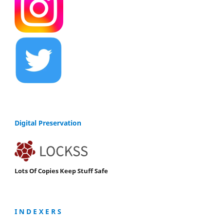
Digital Preservation
Lots Of Copies Keep Stuff Safe
I N D E X E R S