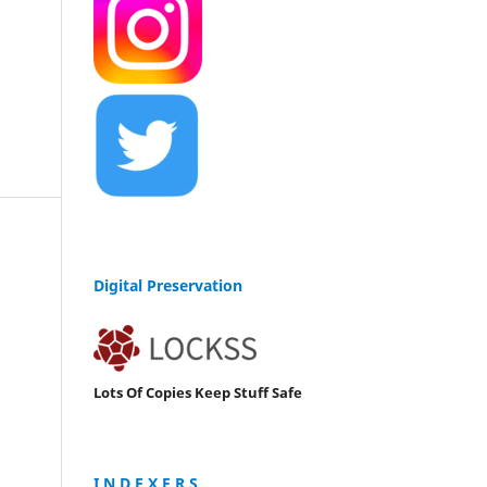
Digital Preservation
Lots Of Copies Keep Stuff Safe
I N D E X E R S