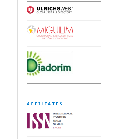
A F F I L I A T E S