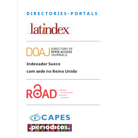
D I R E C T O R I E S - P O R T A L S
Indexador Sueco
com sede no Reino Unido