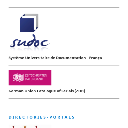
Système Universitaire de Documentation - França
German Union Catalogue of Serials (ZDB)
D I R E C T O R I E S - P O R T A L S