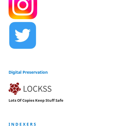
Digital Preservation
Lots Of Copies Keep Stuff Safe
I N D E X E R S