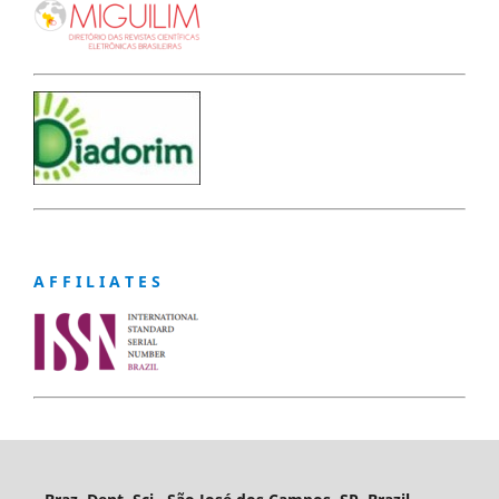
A F F I L I A T E S