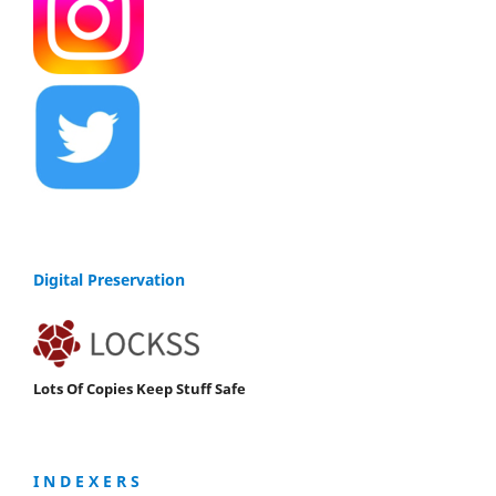
Digital Preservation
Lots Of Copies Keep Stuff Safe
I N D E X E R S