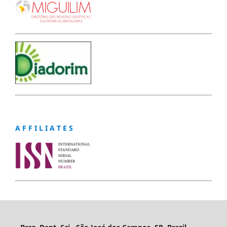
A F F I L I A T E S