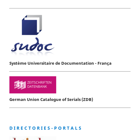
Système Universitaire de Documentation - França
German Union Catalogue of Serials (ZDB)
D I R E C T O R I E S - P O R T A L S