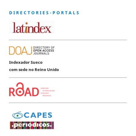
D I R E C T O R I E S - P O R T A L S
Indexador Sueco
com sede no Reino Unido