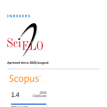
I N D E X E R S
Aproved since 2025/august
1.4
2024
CiteScore