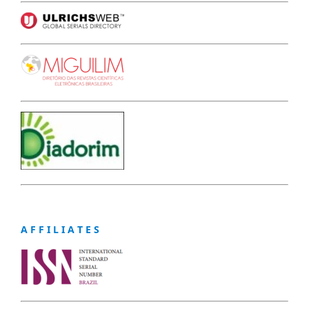
A F F I L I A T E S