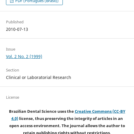
PDF (Português (Brasil))
Published
2010-07-13
Issue
Vol. 2 No. 2 (1999)
Section
Clinical or Laboratorial Research
License
Brazilian Dental Science uses the
Creative Commons (CC-BY
4.0)
license, thus preserving the integrity of articles in an
open access environment. The journal allows the author to
retain publishing rights without restrictions.