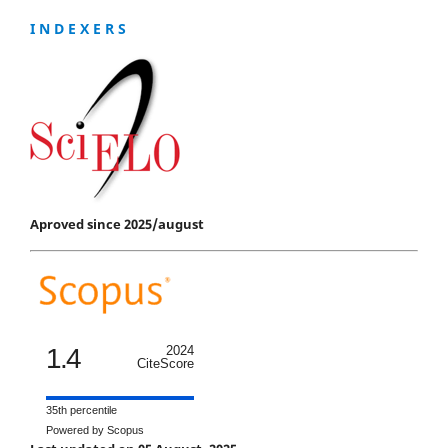
I N D E X E R S
Aproved since 2025/august
1.4
2024
CiteScore
35th percentile
Powered by Scopus