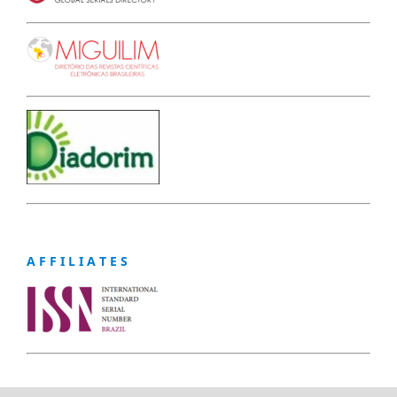
A F F I L I A T E S