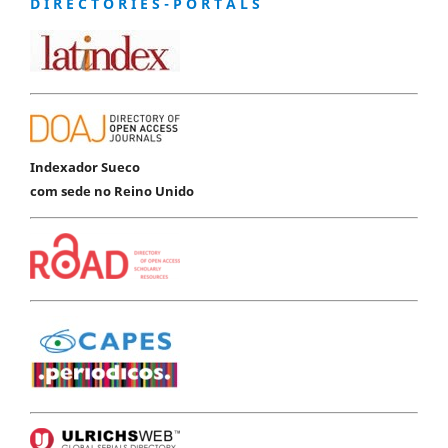
D I R E C T O R I E S - P O R T A L S
Indexador Sueco
com sede no Reino Unido