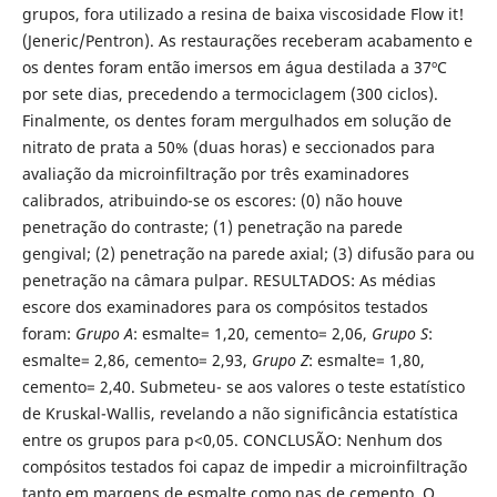
grupos, fora utilizado a resina de baixa viscosidade Flow it!
(Jeneric/Pentron). As restaurações receberam acabamento e
os dentes foram então imersos em água destilada a 37ºC
por sete dias, precedendo a termociclagem (300 ciclos).
Finalmente, os dentes foram mergulhados em solução de
nitrato de prata a 50% (duas horas) e seccionados para
avaliação da microinfiltração por três examinadores
calibrados, atribuindo-se os escores: (0) não houve
penetração do contraste; (1) penetração na parede
gengival; (2) penetração na parede axial; (3) difusão para ou
penetração na câmara pulpar. RESULTADOS: As médias
escore dos examinadores para os compósitos testados
foram:
Grupo A
: esmalte= 1,20, cemento= 2,06,
Grupo S
:
esmalte= 2,86, cemento= 2,93,
Grupo Z
: esmalte= 1,80,
cemento= 2,40. Submeteu- se aos valores o teste estatístico
de Kruskal-Wallis, revelando a não significância estatística
entre os grupos para p<0,05. CONCLUSÃO: Nenhum dos
compósitos testados foi capaz de impedir a microinfiltração
tanto em margens de esmalte como nas de cemento. O