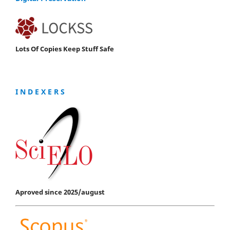
Lots Of Copies Keep Stuff Safe
I N D E X E R S
Aproved since 2025/august