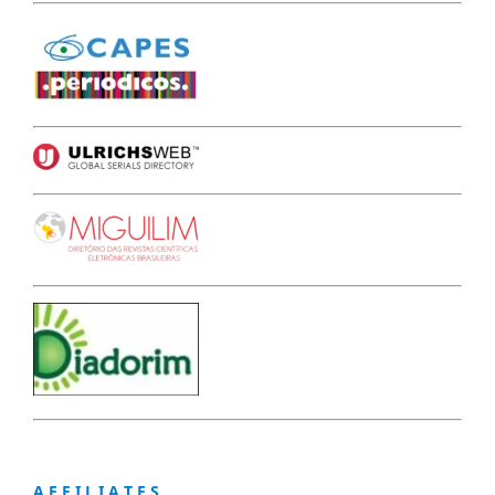
A F F I L I A T E S