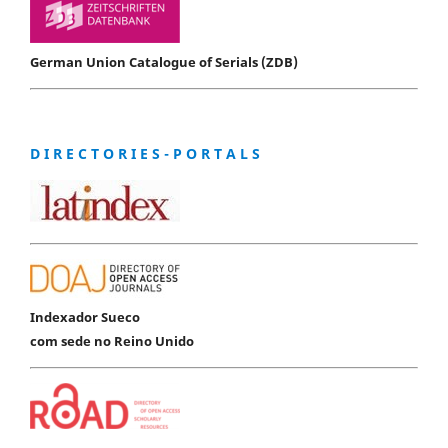
German Union Catalogue of Serials (ZDB)
D I R E C T O R I E S - P O R T A L S
Indexador Sueco
com sede no Reino Unido