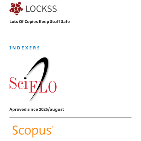
Lots Of Copies Keep Stuff Safe
I N D E X E R S
Aproved since 2025/august