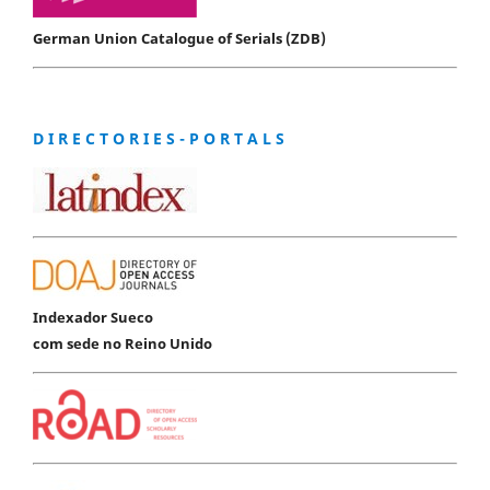
German Union Catalogue of Serials (ZDB)
D I R E C T O R I E S - P O R T A L S
Indexador Sueco
com sede no Reino Unido