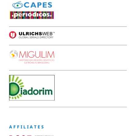
A F F I L I A T E S