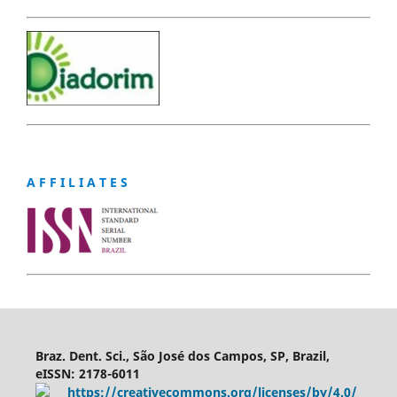
A F F I L I A T E S
Braz. Dent. Sci., São José dos Campos, SP, Brazil,
eISSN: 2178-6011
https://creativecommons.org/licenses/by/4.0/