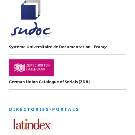
Système Universitaire de Documentation - França
German Union Catalogue of Serials (ZDB)
D I R E C T O R I E S - P O R T A L S