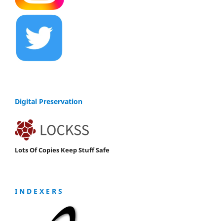
Digital Preservation
Lots Of Copies Keep Stuff Safe
I N D E X E R S