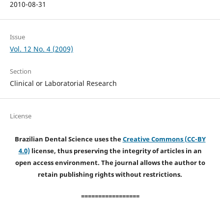
2010-08-31
Issue
Vol. 12 No. 4 (2009)
Section
Clinical or Laboratorial Research
License
Brazilian Dental Science uses the
Creative Commons (CC-BY
4.0)
license, thus preserving the integrity of articles in an
open access environment. The journal allows the author to
retain publishing rights without restrictions.
=================