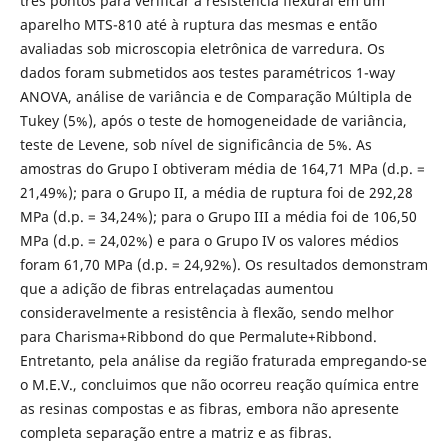
três pontos para verificar a resistência flexural em um
aparelho MTS-810 até à ruptura das mesmas e então
avaliadas sob microscopia eletrônica de varredura. Os
dados foram submetidos aos testes paramétricos 1-way
ANOVA, análise de variância e de Comparação Múltipla de
Tukey (5%), após o teste de homogeneidade de variância,
teste de Levene, sob nível de significância de 5%. As
amostras do Grupo I obtiveram média de 164,71 MPa (d.p. =
21,49%); para o Grupo II, a média de ruptura foi de 292,28
MPa (d.p. = 34,24%); para o Grupo III a média foi de 106,50
MPa (d.p. = 24,02%) e para o Grupo IV os valores médios
foram 61,70 MPa (d.p. = 24,92%). Os resultados demonstram
que a adição de fibras entrelaçadas aumentou
consideravelmente a resistência à flexão, sendo melhor
para Charisma+Ribbond do que Permalute+Ribbond.
Entretanto, pela análise da região fraturada empregando-se
o M.E.V., concluimos que não ocorreu reação química entre
as resinas compostas e as fibras, embora não apresente
completa separação entre a matriz e as fibras.