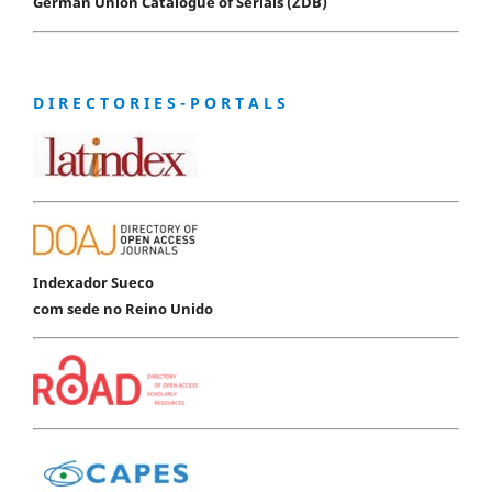
German Union Catalogue of Serials (ZDB)
D I R E C T O R I E S - P O R T A L S
Indexador Sueco
com sede no Reino Unido