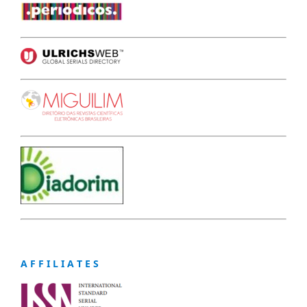
A F F I L I A T E S