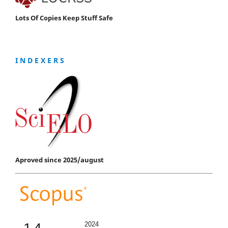
Lots Of Copies Keep Stuff Safe
I N D E X E R S
Aproved since 2025/august
2024