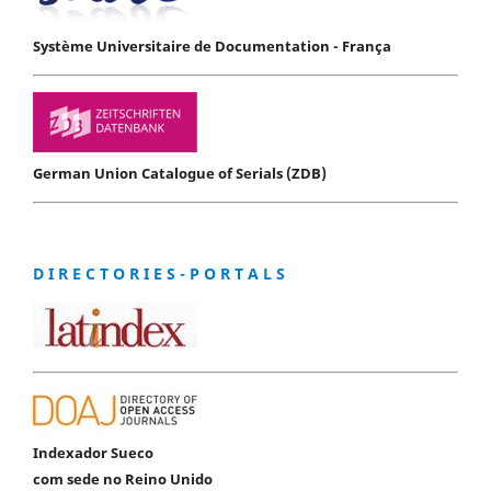
Système Universitaire de Documentation - França
German Union Catalogue of Serials (ZDB)
D I R E C T O R I E S - P O R T A L S
Indexador Sueco
com sede no Reino Unido