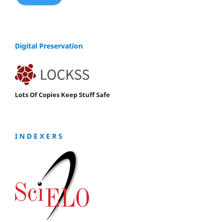
Digital Preservation
Lots Of Copies Keep Stuff Safe
I N D E X E R S