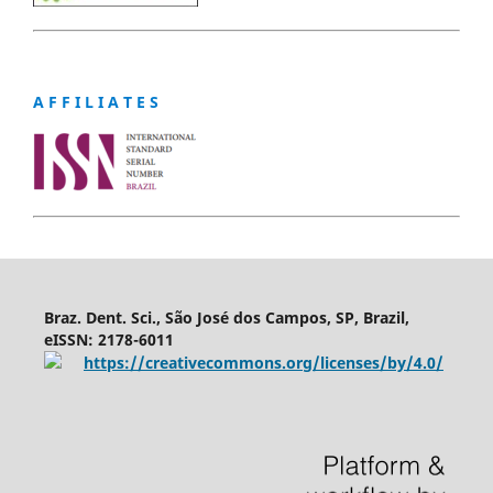
A F F I L I A T E S
Braz. Dent. Sci., São José dos Campos, SP, Brazil,
eISSN: 2178-6011
https://creativecommons.org/licenses/by/4.0/