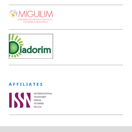
A F F I L I A T E S