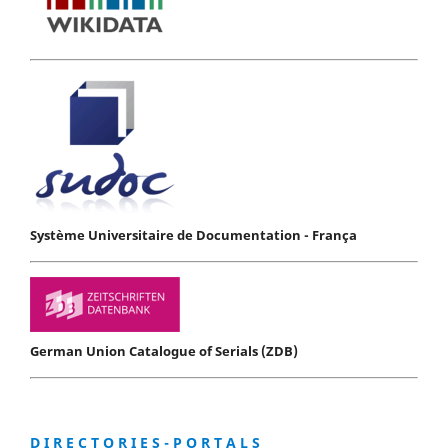
Système Universitaire de Documentation - França
German Union Catalogue of Serials (ZDB)
D I R E C T O R I E S - P O R T A L S