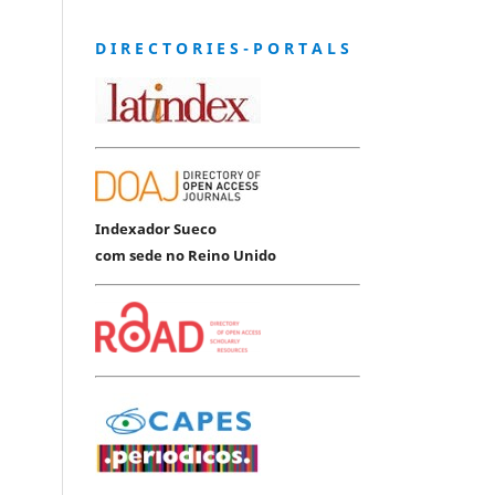
D I R E C T O R I E S - P O R T A L S
Indexador Sueco
com sede no Reino Unido