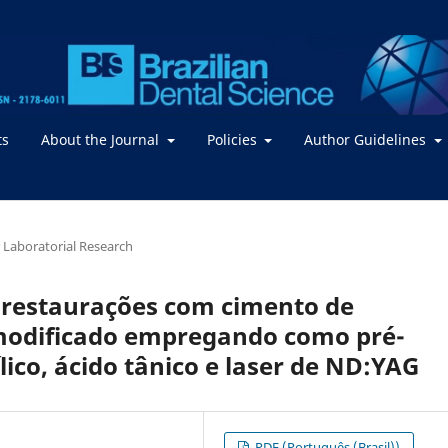
ts
About the Journal
Policies
Author Guidelines
or Laboratorial Research
 restaurações com cimento de
-modificado empregando como pré-
lico, ácido tânico e laser de ND:YAG
PDF (Português (Brasil))