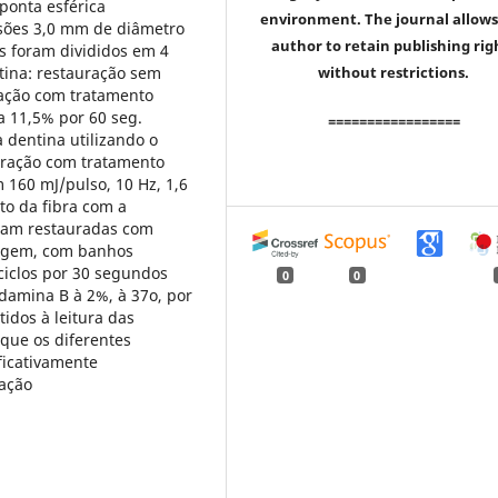
 ponta esférica
environment. The journal allows
sões 3,0 mm de diâmetro
author to retain publishing rig
s foram divididos em 4
tina: restauração sem
without restrictions.
ração com tratamento
 a 11,5% por 60 seg.
=================
 dentina utilizando o
auração com tratamento
 160 mJ/pulso, 10 Hz, 1,6
to da fibra com a
oram restauradas com
lagem, com banhos
 ciclos por 30 segundos
0
0
amina B à 2%, à 37o, por
idos à leitura das
 que os diferentes
ficativamente
ração