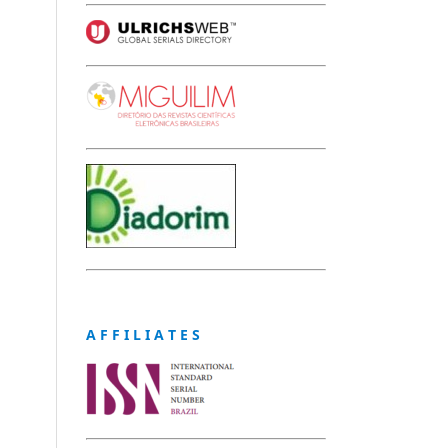
A F F I L I A T E S