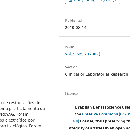
Published
2010-08-14
Issue
Vol. 5 No. 2 (2002)
Section
Clinical or Laboratorial Research
License
to de restaurações de
Brazilian Dental Science use
 como pré-tratamento da
r Nd:YAG. Foram
the
Creative Commons (CC-B
s e extraídos por
4.0)
license, thus preserving t
ro fisiológico. Foram
integrity of articles in an open a