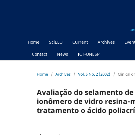
Home
SciELO
Current
Archives
Even
Contact
News
ICT-UNESP
Home
/
Archives
/
Vol. 5 No. 2 (2002)
/
Clinical 
Avaliação do selamento de
ionômero de vidro resina
tratamento o ácido poliacrí