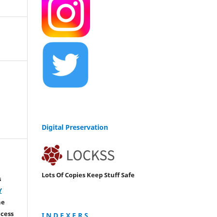
Digital Preservation
Lots Of Copies Keep Stuff Safe
s
Y
he
ccess
I N D E X E R S