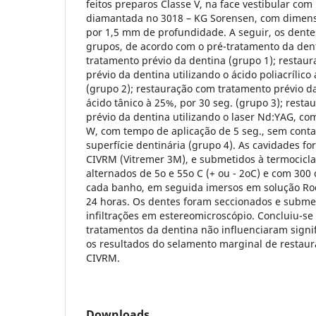
feitos preparos Classe V, na face vestibular com
diamantada no 3018 – KG Sorensen, com dimen
por 1,5 mm de profundidade. A seguir, os dente
grupos, de acordo com o pré-tratamento da den
tratamento prévio da dentina (grupo 1); restau
prévio da dentina utilizando o ácido poliacrílico
(grupo 2); restauração com tratamento prévio da
ácido tânico à 25%, por 30 seg. (grupo 3); rest
prévio da dentina utilizando o laser Nd:YAG, com
W, com tempo de aplicação de 5 seg., sem conta
superfície dentinária (grupo 4). As cavidades f
CIVRM (Vitremer 3M), e submetidos à termocic
alternados de 5o e 55o C (+ ou - 2oC) e com 300
cada banho, em seguida imersos em solução Rod
24 horas. Os dentes foram seccionados e submet
infiltrações em estereomicroscópio. Concluiu-se
tratamentos da dentina não influenciaram signi
os resultados do selamento marginal de restau
CIVRM.
Downloads