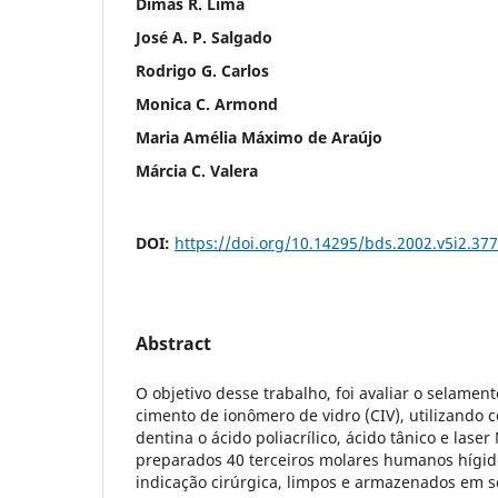
Dimas R. Lima
José A. P. Salgado
Rodrigo G. Carlos
Monica C. Armond
Maria Amélia Máximo de Araújo
Márcia C. Valera
DOI:
https://doi.org/10.14295/bds.2002.v5i2.377
Abstract
O objetivo desse trabalho, foi avaliar o selamen
cimento de ionômero de vidro (CIV), utilizando
dentina o ácido poliacrílico, ácido tânico e lase
preparados 40 terceiros molares humanos hígido
indicação cirúrgica, limpos e armazenados em so