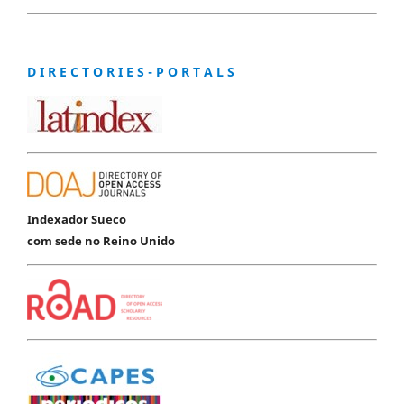
D I R E C T O R I E S - P O R T A L S
Indexador Sueco
com sede no Reino Unido