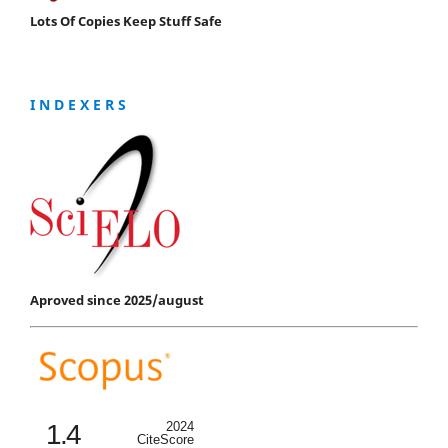
Lots Of Copies Keep Stuff Safe
I N D E X E R S
Aproved since 2025/august
1.4
2024
CiteScore