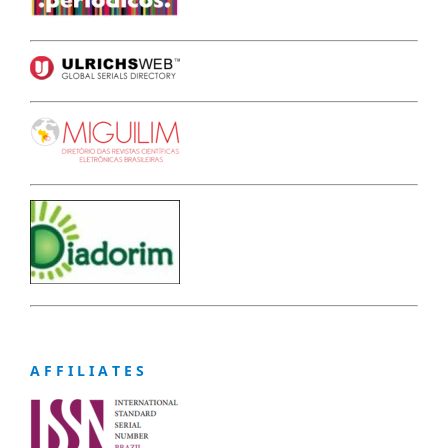
A F F I L I A T E S