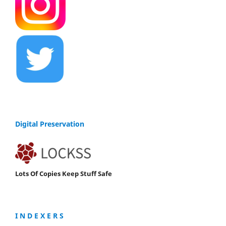
Digital Preservation
Lots Of Copies Keep Stuff Safe
I N D E X E R S