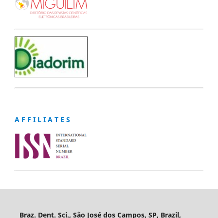
A F F I L I A T E S
Braz. Dent. Sci., São José dos Campos, SP, Brazil,