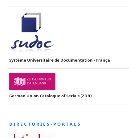
Système Universitaire de Documentation - França
German Union Catalogue of Serials (ZDB)
D I R E C T O R I E S - P O R T A L S