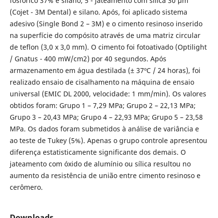
fosfórico 37% e silano; 5 - jateamento com sílica 30 μm
(Cojet - 3M Dental) e silano. Após, foi aplicado sistema
adesivo (Single Bond 2 – 3M) e o cimento resinoso inserido
na superfície do compósito através de uma matriz circular
de teflon (3,0 x 3,0 mm). O cimento foi fotoativado (Optilight
/ Gnatus - 400 mW/cm2) por 40 segundos. Após
armazenamento em água destilada (± 37ºC / 24 horas), foi
realizado ensaio de cisalhamento na máquina de ensaio
universal (EMIC DL 2000, velocidade: 1 mm/min). Os valores
obtidos foram: Grupo 1 – 7,29 MPa; Grupo 2 – 22,13 MPa;
Grupo 3 – 20,43 MPa; Grupo 4 – 22,93 MPa; Grupo 5 – 23,58
MPa. Os dados foram submetidos à análise de variância e
ao teste de Tukey (5%). Apenas o grupo controle apresentou
diferença estatisticamente significante dos demais. O
jateamento com óxido de alumínio ou sílica resultou no
aumento da resistência de união entre cimento resinoso e
cerômero.
Downloads