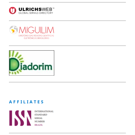
A F F I L I A T E S