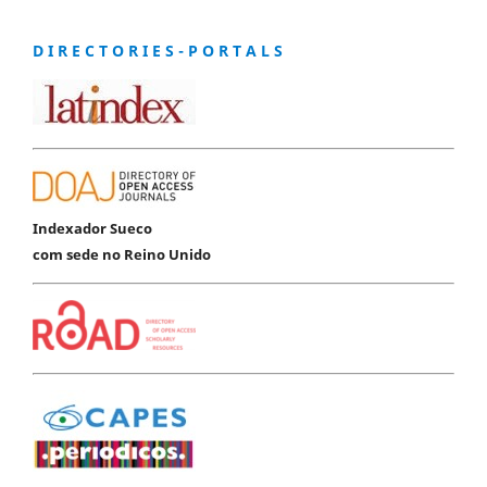
D I R E C T O R I E S - P O R T A L S
Indexador Sueco
com sede no Reino Unido