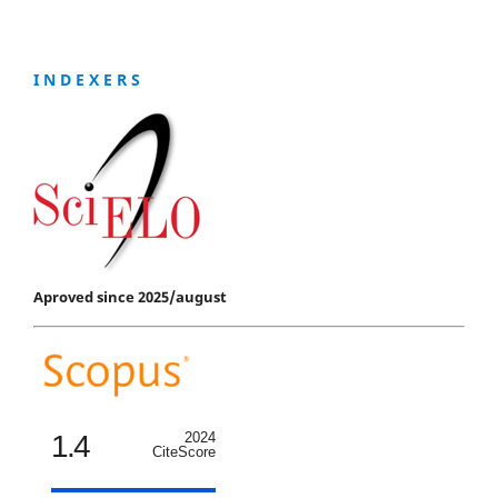
I N D E X E R S
Aproved since 2025/august
1.4
2024
CiteScore