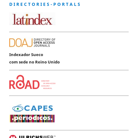
D I R E C T O R I E S - P O R T A L S
Indexador Sueco
com sede no Reino Unido