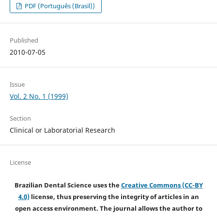
PDF (Português (Brasil))
Published
2010-07-05
Issue
Vol. 2 No. 1 (1999)
Section
Clinical or Laboratorial Research
License
Brazilian Dental Science uses the
Creative Commons (CC-BY
4.0)
license, thus preserving the integrity of articles in an
open access environment. The journal allows the author to