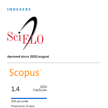
I N D E X E R S
Aproved since 2025/august
1.4
2024
CiteScore
35th percentile
Powered by Scopus