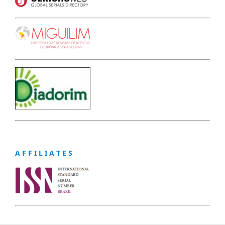
A F F I L I A T E S