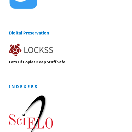
Digital Preservation
Lots Of Copies Keep Stuff Safe
I N D E X E R S