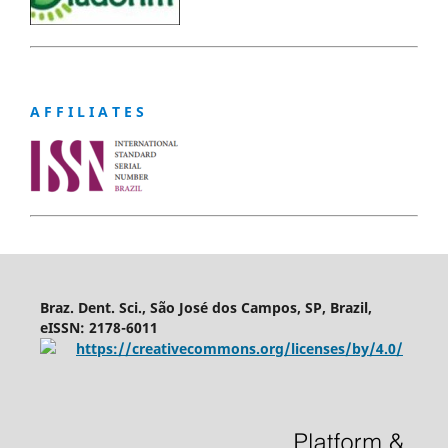
A F F I L I A T E S
Braz. Dent. Sci., São José dos Campos, SP, Brazil,
eISSN: 2178-6011
https://creativecommons.org/licenses/by/4.0/