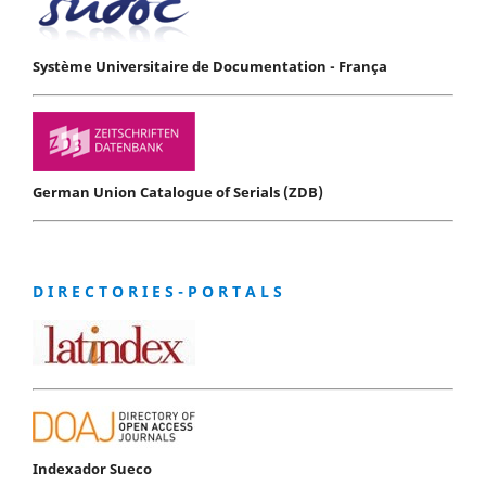
Système Universitaire de Documentation - França
German Union Catalogue of Serials (ZDB)
D I R E C T O R I E S - P O R T A L S
Indexador Sueco