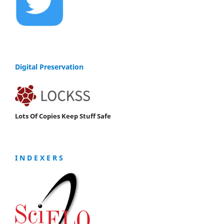
Digital Preservation
Lots Of Copies Keep Stuff Safe
I N D E X E R S