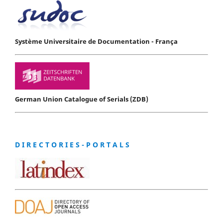
Système Universitaire de Documentation - França
German Union Catalogue of Serials (ZDB)
D I R E C T O R I E S - P O R T A L S