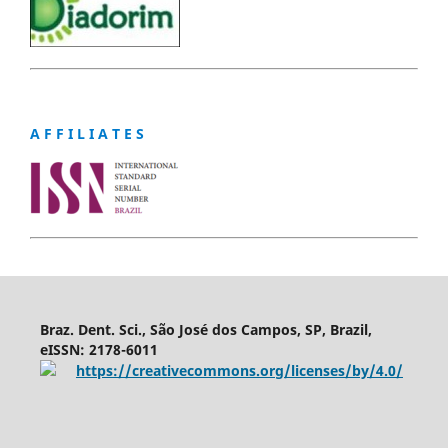
A F F I L I A T E S
Braz. Dent. Sci., São José dos Campos, SP, Brazil,
eISSN: 2178-6011
https://creativecommons.org/licenses/by/4.0/