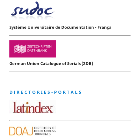
Système Universitaire de Documentation - França
German Union Catalogue of Serials (ZDB)
D I R E C T O R I E S - P O R T A L S