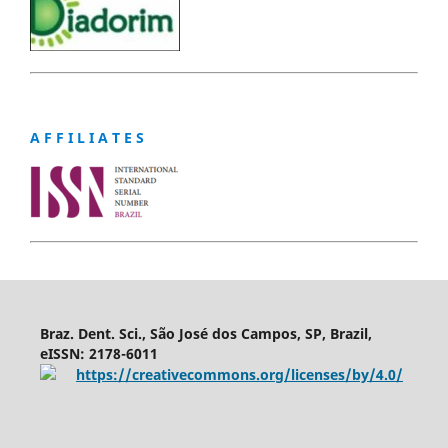
A F F I L I A T E S
Braz. Dent. Sci., São José dos Campos, SP, Brazil,
eISSN: 2178-6011
https://creativecommons.org/licenses/by/4.0/