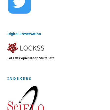
Digital Preservation
Lots Of Copies Keep Stuff Safe
I N D E X E R S