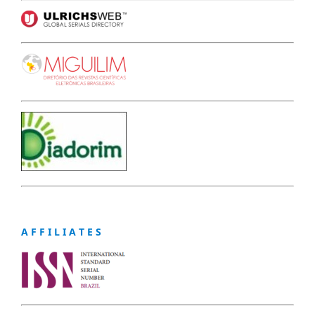
A F F I L I A T E S