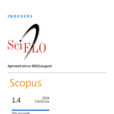
I N D E X E R S
Aproved since 2025/august
1.4
2024
CiteScore
35th percentile