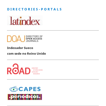
D I R E C T O R I E S - P O R T A L S
Indexador Sueco
com sede no Reino Unido