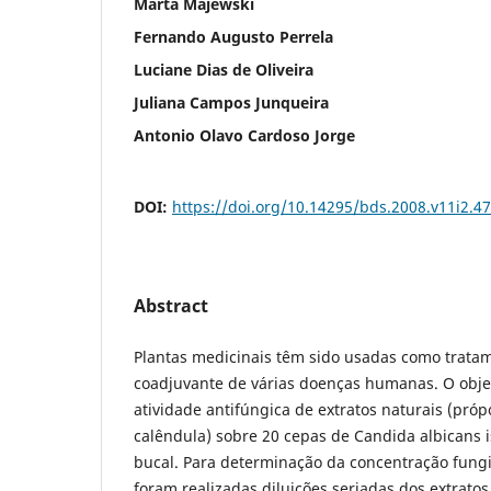
Marta Majewski
Fernando Augusto Perrela
Luciane Dias de Oliveira
Juliana Campos Junqueira
Antonio Olavo Cardoso Jorge
DOI:
https://doi.org/10.14295/bds.2008.v11i2.4
Abstract
Plantas medicinais têm sido usadas como tratam
coadjuvante de várias doenças humanas. O objetiv
atividade antifúngica de extratos naturais (próp
calêndula) sobre 20 cepas de Candida albicans 
bucal. Para determinação da concentração fung
foram realizadas diluições seriadas dos extrato