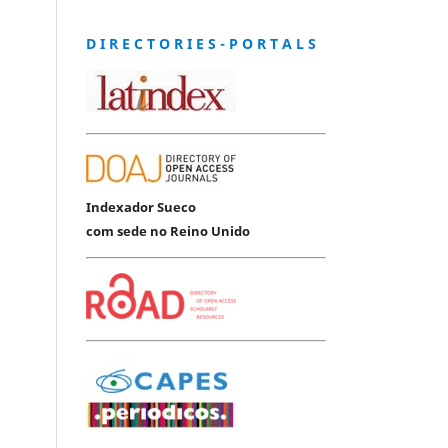
D I R E C T O R I E S - P O R T A L S
Indexador Sueco
com sede no Reino Unido