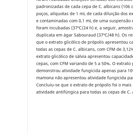
padronizadas de cada cepa de C. albicans (106 
poços, alíquotas de 1 mL de cada diluição dos ex
e contaminadas com 0,1 mL de uma suspensão d
foram incubadas (37ºC/24 h) e, a seguir, amos
duplicata em ágar Sabouraud (37ºC/48 h). Os r
que o extrato glicólico de própolis apresentou 
todas as cepas de C. albicans, com CFM de 3,12
extrato glicólico de sálvia apresentou capacida
cepas, com CFM variando de 5 a 50%. O extrato g
demonstrou atividade fungicida apenas para 10
mamona não apresentou atividade fungicida p
Concluiu-se que o extrato de própolis foi o mais
atividade antifúngica para todas as cepas de C. 