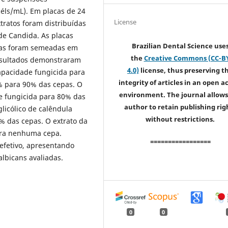
céls/mL). Em placas de 24
License
tratos foram distribuídas
e Candida. As placas
Brazilian Dental Science use
tras foram semeadas em
the
Creative Commons (CC-B
esultados demonstraram
4.0)
license, thus preserving t
capacidade fungicida para
integrity of articles in an open a
% para 90% das cepas. O
environment. The journal allows
de fungicida para 80% das
author to retain publishing rig
licólico de calêndula
without restrictions.
% das cepas. O extrato da
ara nenhuma cepa.
=================
 efetivo, apresentando
albicans avaliadas.
0
0