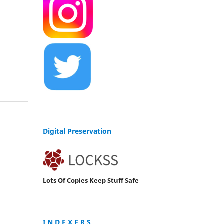
Digital Preservation
Lots Of Copies Keep Stuff Safe
I N D E X E R S