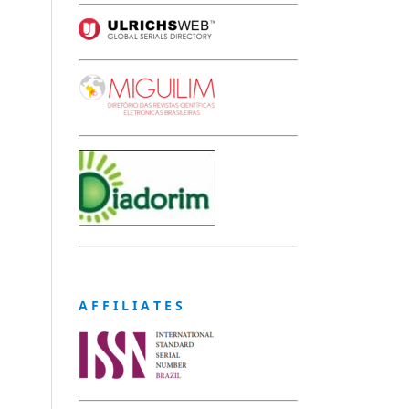
A F F I L I A T E S