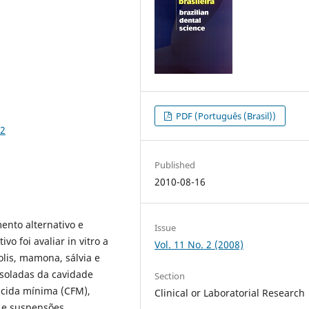
PDF (Português (Brasil))
72
Published
2010-08-16
ento alternativo e
Issue
o foi avaliar in vitro a
Vol. 11 No. 2 (2008)
olis, mamona, sálvia e
isoladas da cavidade
Section
icida mínima (CFM),
Clinical or Laboratorial Research
s e suspensões