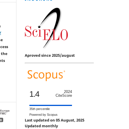
s
Y
he
ccess
 the
Aproved since 2025/august
hts
1.4
2024
CiteScore
35th percentile
Powered by Scopus
Last updated on 05 August, 2025
0
Updated monthly