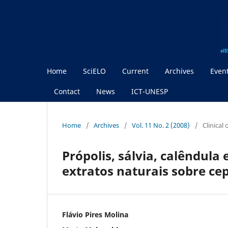
Home
SciELO
Current
Archives
Even
Contact
News
ICT-UNESP
Home
/
Archives
/
Vol. 11 No. 2 (2008)
/
Clinical
Própolis, sálvia, calêndula
extratos naturais sobre ce
Flávio Pires Molina