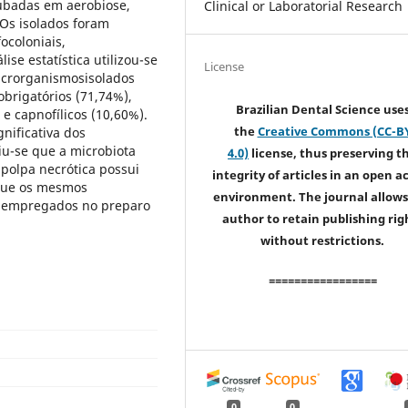
ubadas em aerobiose,
Clinical or Laboratorial Research
.Os isolados foram
ocoloniais,
ise estatística utilizou-se
License
microrganismosisolados
brigatórios (71,74%),
Brazilian Dental Science use
 e capnofílicos (10,60%).
the
Creative Commons (CC-B
nificativa dos
iu-se que a microbiota
4.0)
license, thus preserving t
polpa necrótica possui
integrity of articles in an open a
 que os mesmos
environment. The journal allows
s empregados no preparo
author to retain publishing rig
without restrictions.
=================
0
0