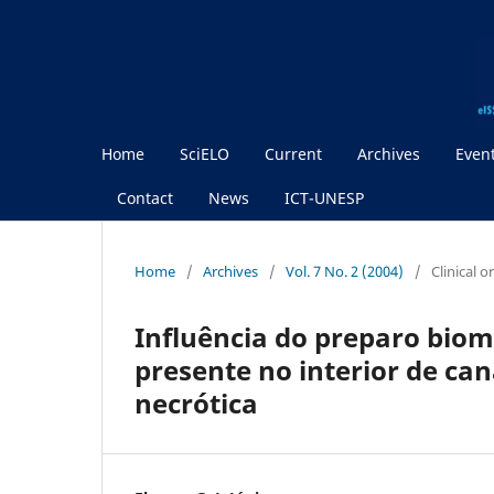
Home
SciELO
Current
Archives
Even
Contact
News
ICT-UNESP
Home
/
Archives
/
Vol. 7 No. 2 (2004)
/
Clinical 
Influência do preparo biom
presente no interior de ca
necrótica