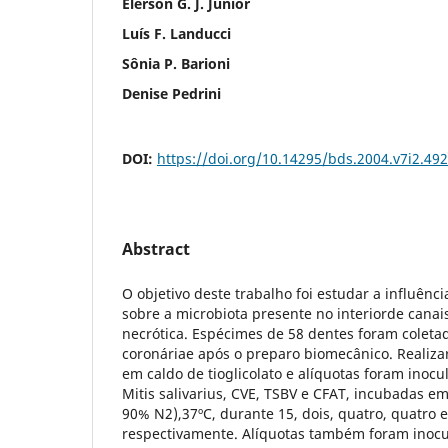
Elerson G. J. Júnior
Luís F. Landucci
Sônia P. Barioni
Denise Pedrini
DOI:
https://doi.org/10.14295/bds.2004.v7i2.492
Abstract
O objetivo deste trabalho foi estudar a influên
sobre a microbiota presente no interiorde cana
necrótica. Espécimes de 58 dentes foram coleta
coronáriae após o preparo biomecânico. Realiza
em caldo de tioglicolato e alíquotas foram ino
Mitis salivarius, CVE, TSBV e CFAT, incubadas 
90% N2),37ºC, durante 15, dois, quatro, quatro e
respectivamente. Alíquotas também foram inoc