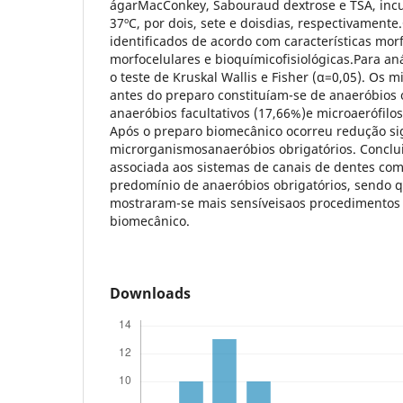
ágarMacConkey, Sabouraud dextrose e TSA, inc
37ºC, por dois, sete e doisdias, respectivamente
identificados de acordo com características morf
morfocelulares e bioquímicofisiológicas.Para anál
o teste de Kruskal Wallis e Fisher (α=0,05). Os 
antes do preparo constituíam-se de anaeróbios o
anaeróbios facultativos (17,66%)e microaerófilos
Após o preparo biomecânico ocorreu redução sig
microrganismosanaeróbios obrigatórios. Conclu
associada aos sistemas de canais de dentes com
predomínio de anaeróbios obrigatórios, sendo
mostraram-se mais sensíveisaos procedimento
biomecânico.
Downloads