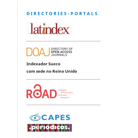
D I R E C T O R I E S - P O R T A L S
Indexador Sueco
com sede no Reino Unido