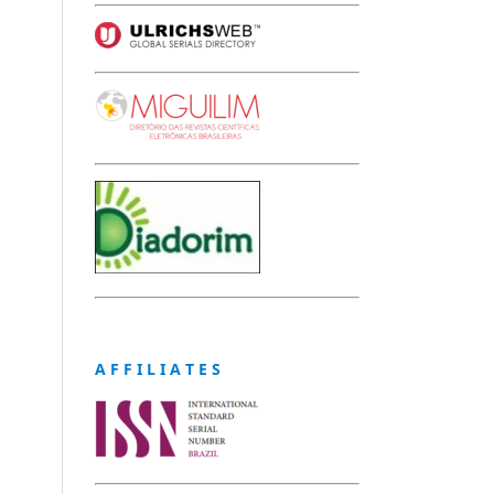
A F F I L I A T E S