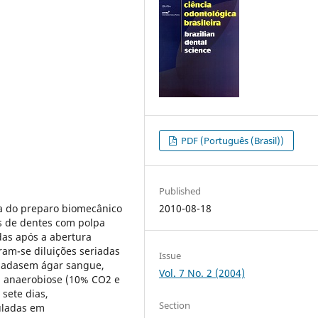
PDF (Português (Brasil))
Published
cia do preparo biomecânico
2010-08-18
is de dentes com polpa
das após a abertura
ram-se diluições seriadas
Issue
culadasem ágar sangue,
Vol. 7 No. 2 (2004)
em anaerobiose (10% CO2 e
 sete dias,
Section
uladas em