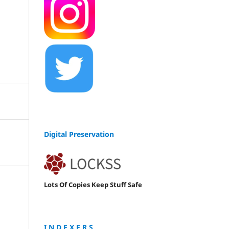
Digital Preservation
Lots Of Copies Keep Stuff Safe
I N D E X E R S