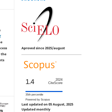
s
Y
he
Aproved since 2025/august
ccess
 the
hts
1.4
2024
CiteScore
35th percentile
Powered by Scopus
Last updated on 05 August, 2025
Updated monthly
0