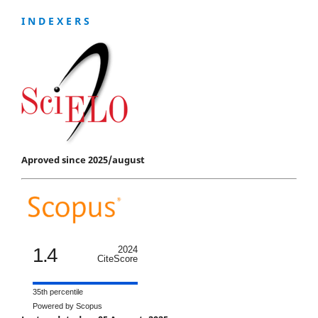
I N D E X E R S
Aproved since 2025/august
1.4
2024
CiteScore
35th percentile
Powered by Scopus