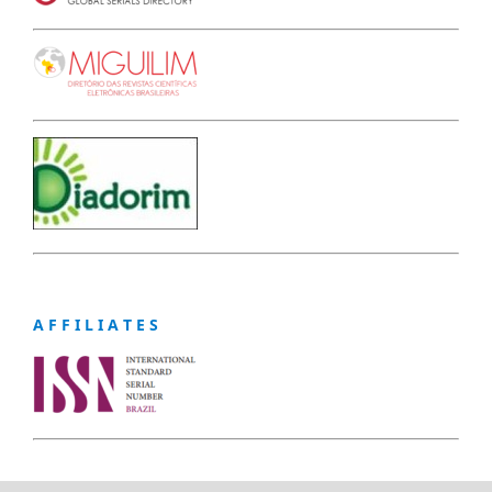
A F F I L I A T E S