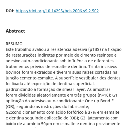
DOI:
https://doi.org/10.14295/bds.2006.v9i2.502
Abstract
RESUMO
Este trabalho avaliou a resistência adesiva (μTBS) na fixação
de restaurações indiretas por meio de cimento resinoso e
adesivo auto-condicionante sob influência de diferentes
tratamentos prévios de esmalte e dentina. Trinta incisivos
bovinos foram extraídos e tiveram suas raízes cortadas na
junção cemento-esmalte. A superfície vestibular dos dentes
foi lixada até exposição de dentina superficial,
padronizando a formação de smear layer. As amostras
foram divididas aleatoriamente em três grupos (n=10): G1:
aplicação do adesivo auto-condicionante One up Bond F
(OB), seguindo as instruções do fabricante;
G2:condicionamento com ácido fosfórico à 37% em esmalte
e dentina seguindo aplicação de (OB); G3: jateamento com
óxido de alumínio 50μm em esmalte e dentina previamente