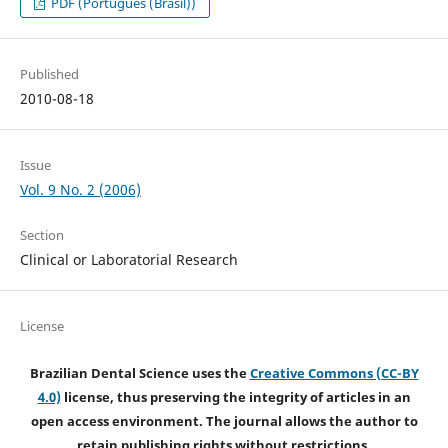
PDF (Português (Brasil))
Published
2010-08-18
Issue
Vol. 9 No. 2 (2006)
Section
Clinical or Laboratorial Research
License
Brazilian Dental Science uses the
Creative Commons (CC-BY
4.0)
license, thus preserving the integrity of articles in an
open access environment. The journal allows the author to
retain publishing rights without restrictions.