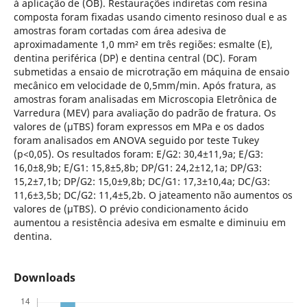
à aplicação de (OB). Restaurações indiretas com resina
composta foram fixadas usando cimento resinoso dual e as
amostras foram cortadas com área adesiva de
aproximadamente 1,0 mm² em três regiões: esmalte (E),
dentina periférica (DP) e dentina central (DC). Foram
submetidas a ensaio de microtração em máquina de ensaio
mecânico em velocidade de 0,5mm/min. Após fratura, as
amostras foram analisadas em Microscopia Eletrônica de
Varredura (MEV) para avaliação do padrão de fratura. Os
valores de (μTBS) foram expressos em MPa e os dados
foram analisados em ANOVA seguido por teste Tukey
(p<0,05). Os resultados foram: E/G2: 30,4±11,9a; E/G3:
16,0±8,9b; E/G1: 15,8±5,8b; DP/G1: 24,2±12,1a; DP/G3:
15,2±7,1b; DP/G2: 15,0±9,8b; DC/G1: 17,3±10,4a; DC/G3:
11,6±3,5b; DC/G2: 11,4±5,2b. O jateamento não aumentos os
valores de (μTBS). O prévio condicionamento ácido
aumentou a resistência adesiva em esmalte e diminuiu em
dentina.
Downloads