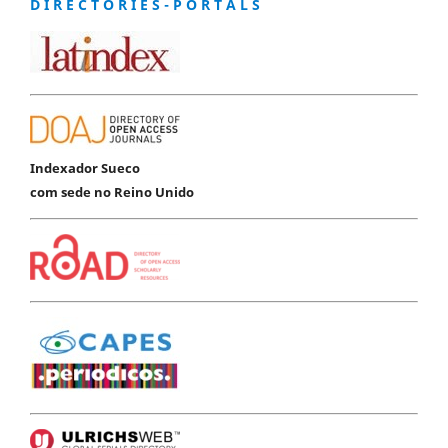
D I R E C T O R I E S - P O R T A L S
Indexador Sueco
com sede no Reino Unido