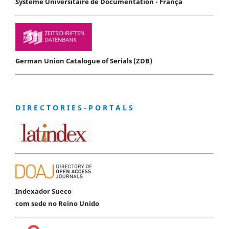
Système Universitaire de Documentation - França
German Union Catalogue of Serials (ZDB)
D I R E C T O R I E S - P O R T A L S
Indexador Sueco
com sede no Reino Unido