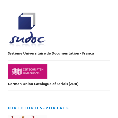
Système Universitaire de Documentation - França
German Union Catalogue of Serials (ZDB)
D I R E C T O R I E S - P O R T A L S