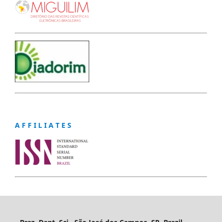
A F F I L I A T E S