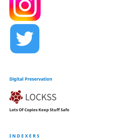
Digital Preservation
Lots Of Copies Keep Stuff Safe
I N D E X E R S